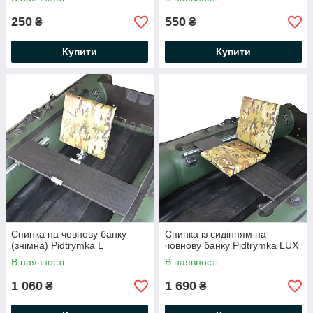
250
550
₴
₴
Купити
Купити
Спинка на човнову банку
Спинка із сидінням на
(знімна) Pidtrymka L
човнову банку Pidtrymka LUX
В наявності
В наявності
1 060
1 690
₴
₴