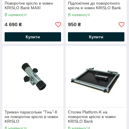
Поворотне крісло в човен
Підлокітник до поворотного
KRISLO Bank MAXI
крісла в човен KRISLO Bank
В наявності
В наявності
4 690
950
₴
₴
Купити
Купити
Тримач парасольки "Тінь"-К
Столик Platform-K на
на поворотне крісло в човен
поворотне крісло в човен
KRISLO
KRISLO Bank
В наявності
В наявності