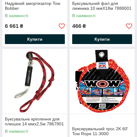
Надувний амортизатор Tow
Буксувальний фал для
Bobber
лижника 10 ммХ18м 7888001
В наявності
В наявності
6 661
466
₴
₴
Купити
Купити
Буксувальне кріплення для
плюшок 14 ммх2,5м 7867801
Буксирувальний трос 2K 60'
В наявності
Tow Rope 11-3000