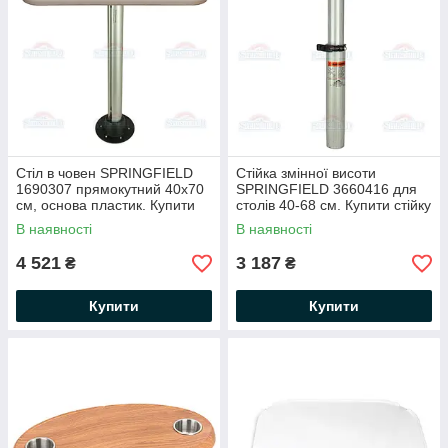
Стіл в човен SPRINGFIELD
Стійка змінної висоти
1690307 прямокутний 40х70
SPRINGFIELD 3660416 для
см, основа пластик. Купити
столів 40-68 см. Купити стійку
стіл для човна, для катера
для стола в човен, в катер
В наявності
В наявності
4 521
3 187
₴
₴
Купити
Купити