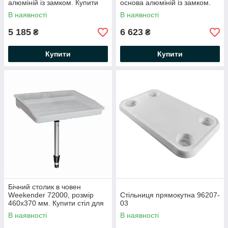
алюміній із замком. Купити
основа алюміній із замком.
стіл для човна, для катера
Купити стіл для човна, для
В наявності
В наявності
катера
5 185
6 623
₴
₴
Купити
Купити
Бічний столик в човен
Weekender 72000, розмір
Стільниця прямокутна 96207-
460х370 мм. Купити стіл для
03
човна, для катера
В наявності
В наявності