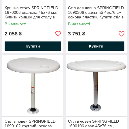
Кришка столу SPRINGFIELD
Стіл для човна SPRINGFIELD
1670006 овальна 45х76 см.
1690306 овальний 45х76 см,
Купити кришку для столу в
основа пластик. Купити стіл в
човен, у катер
човен, в катер
В наявності
В наявності
2 058
3 751
₴
₴
Купити
Купити
Стіл в човен SPRINGFIELD
Стіл в човен SPRINGFIELD
1690102 круглий, основа
1690106 овал 45х76 см,