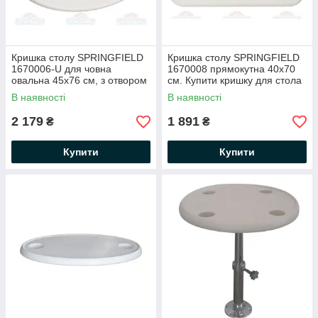
Кришка столу SPRINGFIELD
Кришка столу SPRINGFIELD
1670006-U для човна
1670008 прямокутна 40х70
овальна 45х76 см, з отвором
см. Купити кришку для стола
під парасольку
в човен
В наявності
В наявності
2 179
1 891
₴
₴
Купити
Купити