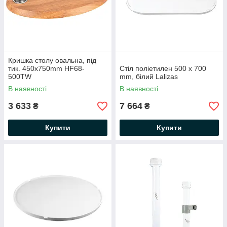
Кришка столу овальна, під
тик. 450x750mm HF68-
Стіл поліетилен 500 x 700
500TW
mm, білий Lalizas
В наявності
В наявності
3 633
7 664
₴
₴
Купити
Купити