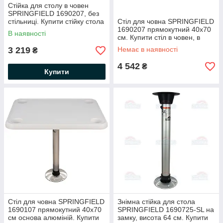
Стійка для столу в човен
SPRINGFIELD 1690207, без
стільниці. Купити стійку стола
Стіл для човна SPRINGFIELD
для човна, для катера
1690207 прямокутний 40х70
В наявності
см. Купити стіл в човен, в
катер
3 219
Немає в наявності
₴
4 542
₴
Купити
Стіл для човна SPRINGFIELD
Знімна стійка для стола
1690107 прямокутний 40х70
SPRINGFIELD 1690725-SL на
см основа алюміній. Купити
замку, висота 64 см. Купити