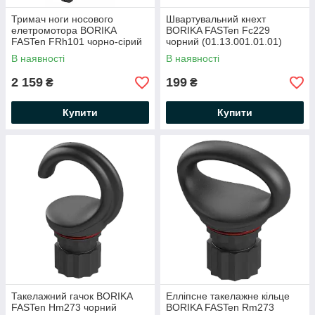
Тримач ноги носового
Швартувальний кнехт
елетромотора BORIKA
BORIKA FASTen Fc229
FASTen FRh101 чорно-сірий
чорний (01.13.001.01.01)
d до 50 мм (01.13.014.01.01)
В наявності
В наявності
2 159
199
₴
₴
Купити
Купити
Такелажний гачок BORIKA
Елліпсне такелажне кільце
FASTen Hm273 чорний
BORIKA FASTen Rm273