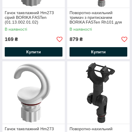
Гачок такелажний Hm273
Поворотно-нахильний
сірий BORIKA FASTen
тримач з притискачем
(01.13.002.01.02)
BORIKA FASTen Rh101 для
фіксації предметів d від 15 до
В наявності
В наявності
50 мм (01.13.009.01.02)
169
879
₴
₴
Купити
Купити
Гачок такелажний Hm273
Поворотно-нахильний