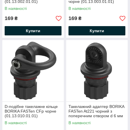
(01.13.002.01.01)
чорне (01.13.003.01.01)
В наявності
В наявності
169
169
₴
₴
Купити
Купити
D-подібне такелажне кільце
Такелажний адаптер BORIKA
BORIKA FASTen CFp чорне
FASTen At221 чорний з
(01.13.010.01.01)
поперечним отвором d 6 мм
(01.13.004.01.01)
В наявності
В наявності