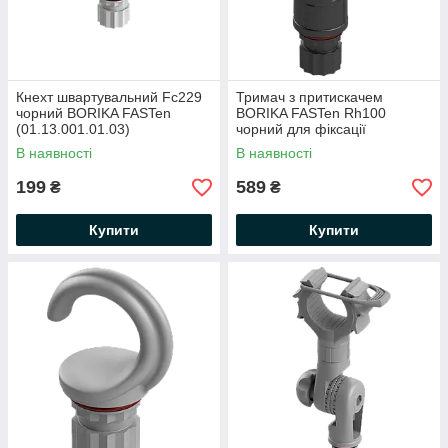
Кнехт швартувальний Fc229
Тримач з притискачем
чорний BORIKA FASTen
BORIKA FASTen Rh100
(01.13.001.01.03)
чорний для фіксації
предметів d від 15 до 50 мм
В наявності
В наявності
(01.13.008.01.43)
199
589
₴
₴
Купити
Купити