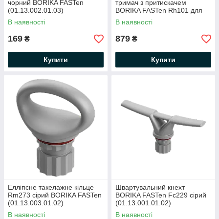
чорний BORIKA FASTen
тримач з притискачем
(01.13.002.01.03)
BORIKA FASTen Rh101 для
фіксації предметів d від 15 до
В наявності
В наявності
50 мм (01.13.009.01.43)
169
879
₴
₴
Купити
Купити
Елліпсне такелажне кільце
Швартувальний кнехт
Rm273 сірий BORIKA FASTen
BORIKA FASTen Fc229 сірий
(01.13.003.01.02)
(01.13.001.01.02)
В наявності
В наявності