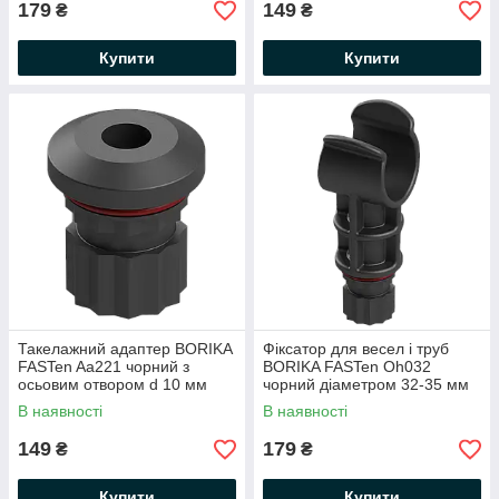
179
149
₴
₴
Купити
Купити
Такелажний адаптер BORIKA
Фіксатор для весел і труб
FASTen Aa221 чорний з
BORIKA FASTen Oh032
осьовим отвором d 10 мм
чорний діаметром 32-35 мм
(01.13.006.01.01)
(01.13.005.01.01)
В наявності
В наявності
149
179
₴
₴
Купити
Купити