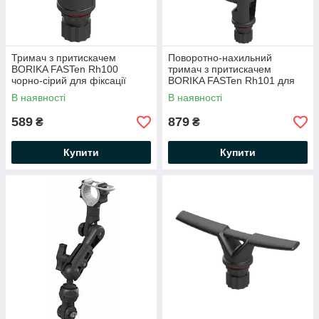
Тримач з притискачем
Поворотно-нахильний
BORIKA FASTen Rh100
тримач з притискачем
чорно-сірий для фіксації
BORIKA FASTen Rh101 для
предметів d від 15 до 50 мм
фіксації предметів d від 15 до
В наявності
В наявності
(01.13.008.01.01)
50 мм (01.13.009.01.01)
589
879
₴
₴
Купити
Купити