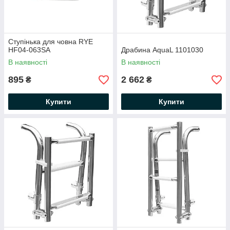
Ступінька для човна RYE
HF04-063SA
Драбина AquaL 1101030
В наявності
В наявності
895
2 662
₴
₴
Купити
Купити