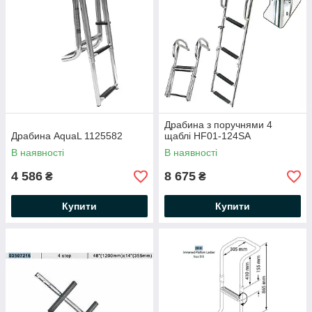
Драбина з поручнями 4
Драбина AquaL 1125582
щаблі HF01-124SA
В наявності
В наявності
4 586
8 675
₴
₴
Купити
Купити