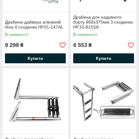
Драбина для надувного
Драбина-дайвера алюміній
борту 868х375мм 3 сходинки
біла 4 сходинки HF01-147AL
HF10-815SA
В наявності
В наявності
9 298
6 553
₴
₴
Купити
Купити