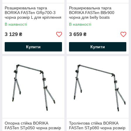
Розширювальна тарга
Розширювальна тарга
BORIKA FASTen GRp700-3
BORIKA FASTen BBr900
чорна розмір L для кріплення
чорна для belly boats
аксесуарів (01.02.027.01.04)
(01.02.020.01.06)
В наявності
В наявності
3 129
3 659
₴
₴
Купити
Купити
Опорна стійка BORIKA
Тролінгова стійка BORIKA
FASTen STp050 чорна розмір
FASTen STp080 чорна розмір