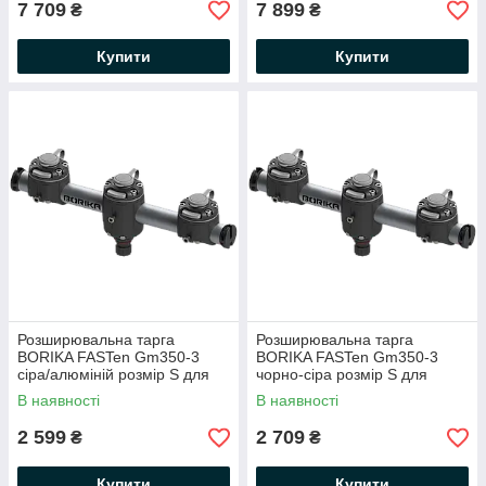
7 709
7 899
₴
₴
Купити
Купити
Розширювальна тарга
Розширювальна тарга
BORIKA FASTen Gm350-3
BORIKA FASTen Gm350-3
сіра/алюміній розмір S для
чорно-сіра розмір S для
кріплення аксесуарів
кріплення аксесуарів
В наявності
В наявності
(01.02.001.02.05)
(01.02.001.02.06)
2 599
2 709
₴
₴
Купити
Купити