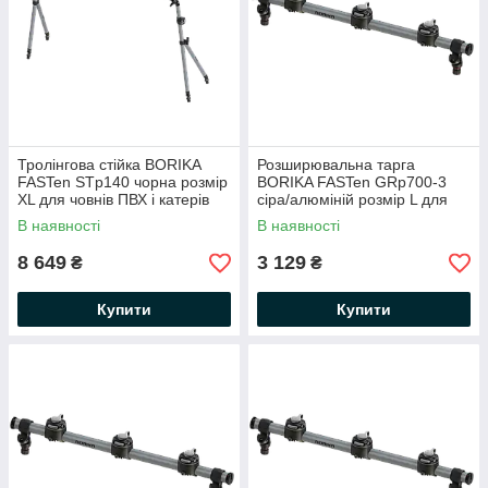
Тролінгова стійка BORIKA
Розширювальна тарга
FASTen STp140 чорна розмір
BORIKA FASTen GRp700-3
ХL для човнів ПВХ і катерів
сіра/алюміній розмір L для
(01.02.015.04.43)
кріплення аксесуарів
В наявності
В наявності
(01.02.027.01.05)
8 649
3 129
₴
₴
Купити
Купити