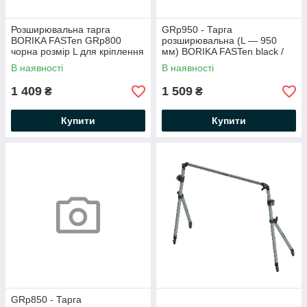
Розширювальна тарга
GRp950 - Тарга
BORIKA FASTen GRp800
розширювальна (L — 950
чорна розмір L для кріплення
мм) BORIKA FASTen black /
аксесуарів (01.02.029.01.55)
aluminum black anodized
В наявності
В наявності
(01.02.033.01.55)
1 409
1 509
₴
₴
Купити
Купити
GRp850 - Тарга