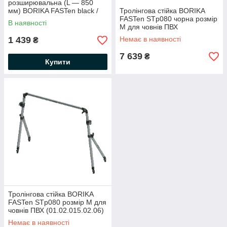
розширювальна (L — 850
мм) BORIKA FASTen black /
Тролінгова стійка BORIKA
aluminum black anodized
FASTen STp080 чорна розмір
В наявності
(01.02.034.01.55)
М для човнів ПВХ
(01.02.015.02.43)
1 439
Немає в наявності
₴
7 639
₴
Купити
Тролінгова стійка BORIKA
FASTen STp080 розмір М для
човнів ПВХ (01.02.015.02.06)
Немає в наявності