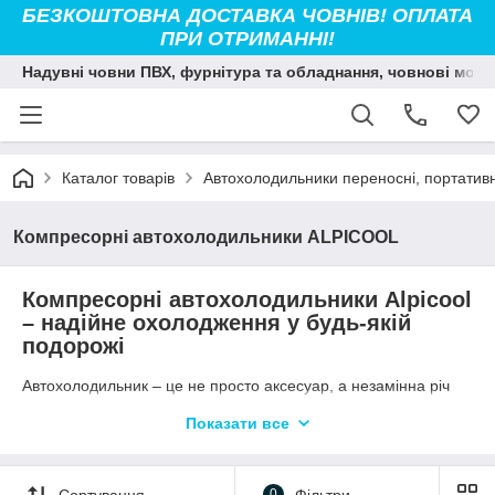
БЕЗКОШТОВНА ДОСТАВКА ЧОВНІВ! ОПЛАТА
ПРИ ОТРИМАННІ!
Надувні човни ПВХ, фурнітура та обладнання, човнові мото
Каталог товарів
Автохолодильники переносні, портативн
Компресорні автохолодильники ALPICOOL
Компресорні автохолодильники Alpicool
– надійне охолодження у будь-якій
подорожі
Автохолодильник – це не просто аксесуар, а незамінна річ
для комфортних поїздок, риболовлі, відпочинку на природі та
Показати все
кемпінгу. Якщо ви шукаєте якісний, потужний і довговічний
компресорний холодильник, зверніть увагу на
автохолодильники Alpicool
. Цей бренд заслужено займає
провідні позиції на ринку завдяки оптимальному поєднанню
Сортування
0
Фільтри