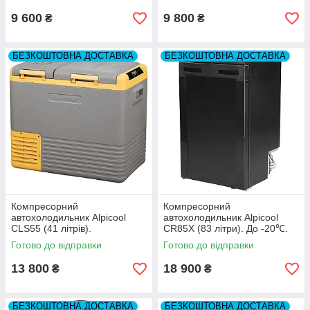
9 600
9 800
₴
₴
БЕЗКОШТОВНА ДОСТАВКА
БЕЗКОШТОВНА ДОСТАВКА
Компресорний
Компресорний
автохолодильник Alpicool
автохолодильник Alpicool
CLS55 (41 літрів).
CR85X (83 літри). До -20℃.
Двокамерний. До -20℃, (12,
(12, 24 вольт)
Готово до відправки
Готово до відправки
24, 220 вольт)
13 800
18 900
₴
₴
БЕЗКОШТОВНА ДОСТАВКА
БЕЗКОШТОВНА ДОСТАВКА