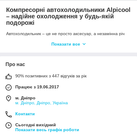
Компресорні автохолодильники Alpicool
– надійне охолодження у будь-якій
подорожі
Автохолодильник – це не просто аксесуар, а незамінна річ
для комфортних поїздок, риболовлі, відпочинку на природі та
Показати все
кемпінгу. Якщо ви шукаєте якісний, потужний і довговічний
компресорний холодильник, зверніть увагу на
автохолодильники Alpicool
. Цей бренд заслужено займає
провідні позиції на ринку завдяки оптимальному поєднанню
Про нас
функціональності, ціни та надійності.
90% позитивних з 447 відгуків за рік
Чому варто купити автохолодильник
Alpicool
Працює з 19.06.2017
Компресорні автохолодильники
Alpicool
– це сучасні
м. Дніпро
технології у компактному корпусі. Вони здатні працювати як у
м. Дніпро, Дніпро, Україна
режимі охолодження, так і в режимі заморожування – до
-20°C. Надійні компресори, енергоефективна система
Контакти
живлення, міцний корпус і розширена функціональність
роблять ці холодильники ідеальними для використання в
Сьогодні вихідний
будь-яких умовах – від міських поїздок до гірських експедицій.
Показати весь графік роботи