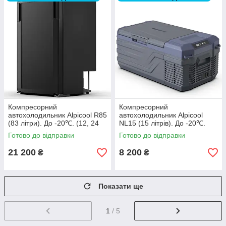
Компресорний
Компресорний
автохолодильник Alpicool R85
автохолодильник Alpicool
(83 літри). До -20℃. (12, 24
NL15 (15 літрів). До -20℃.
вольт)
(12, 24, 220 вольт)
Готово до відправки
Готово до відправки
21 200
8 200
₴
₴
Показати ще
1
/ 5