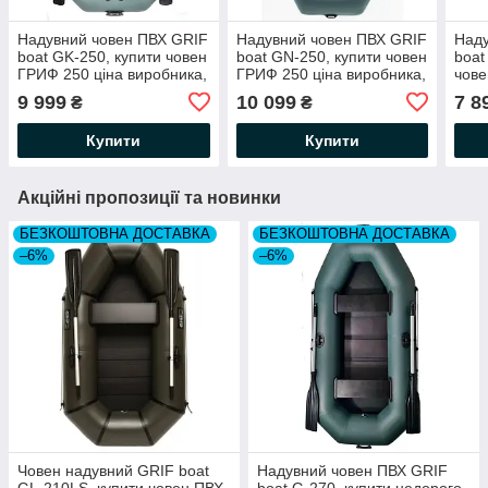
Надувний човен ПВХ GRIF
Надувний човен ПВХ GRIF
Наду
boat GK-250, купити човен
boat GN-250, купити човен
boat
ГРИФ 250 ціна виробника,
ГРИФ 250 ціна виробника,
чове
гумові човни 2 місцеві
гумові човни 2 місцеві
виро
9 999
10 099
7 8
₴
₴
місц
Купити
Купити
Акційні пропозиції та новинки
БЕЗКОШТОВНА ДОСТАВКА
БЕЗКОШТОВНА ДОСТАВКА
–6%
–6%
Човен надувний GRIF boat
Надувний човен ПВХ GRIF
GL-210LS, купити човен ПВХ
boat G-270, купити недорого