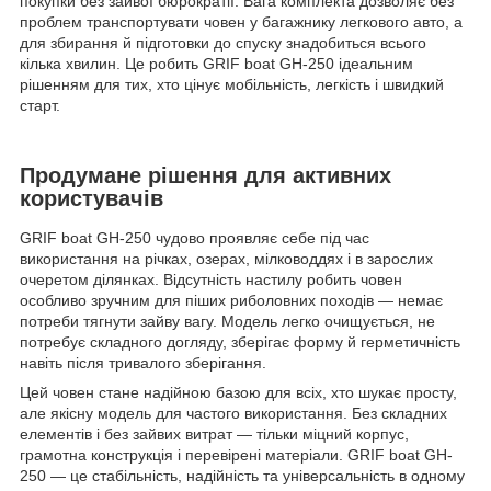
покупки без зайвої бюрократії. Вага комплекта дозволяє без
проблем транспортувати човен у багажнику легкового авто, а
для збирання й підготовки до спуску знадобиться всього
кілька хвилин. Це робить GRIF boat GH-250 ідеальним
рішенням для тих, хто цінує мобільність, легкість і швидкий
старт.
Продумане рішення для активних
користувачів
GRIF boat GH-250 чудово проявляє себе під час
використання на річках, озерах, мілководдях і в зарослих
очеретом ділянках. Відсутність настилу робить човен
особливо зручним для піших риболовних походів — немає
потреби тягнути зайву вагу. Модель легко очищується, не
потребує складного догляду, зберігає форму й герметичність
навіть після тривалого зберігання.
Цей човен стане надійною базою для всіх, хто шукає просту,
але якісну модель для частого використання. Без складних
елементів і без зайвих витрат — тільки міцний корпус,
грамотна конструкція і перевірені матеріали. GRIF boat GH-
250 — це стабільність, надійність та універсальність в одному