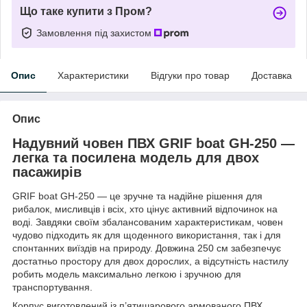
Що таке купити з Пром?
Замовлення під захистом
Опис
Характеристики
Відгуки про товар
Доставка
Опис
Надувний човен ПВХ GRIF boat GH-250 —
легка та посилена модель для двох
пасажирів
GRIF boat GH-250 — це зручне та надійне рішення для
рибалок, мисливців і всіх, хто цінує активний відпочинок на
воді. Завдяки своїм збалансованим характеристикам, човен
чудово підходить як для щоденного використання, так і для
спонтанних виїздів на природу. Довжина 250 см забезпечує
достатньо простору для двох дорослих, а відсутність настилу
робить модель максимально легкою і зручною для
транспортування.
Корпус виготовлений із п’ятишарового армованого ПВХ