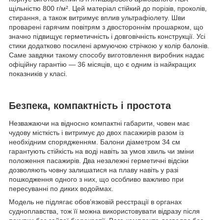
щільністю 800 г/м². Цей матеріал стійкий до порізів, проколів,
стирання, а також витримує вплив ультрафіолету. Шви
проварені гарячим повітрям з двостороннім прошарком, що
значно підвищує герметичність і довговічність конструкції. Усі
стики додатково посилені армуючою стрічкою у колір балонів.
Саме завдяки такому способу виготовлення виробник надає
офіційну гарантію — 36 місяців, що є одним із найкращих
показників у класі.
Безпека, компактність і простота
Незважаючи на відносно компактні габарити, човен має
чудову місткість і витримує до двох пасажирів разом із
необхідним спорядженням. Балони діаметром 34 см
гарантують стійкість на воді навіть за умов хвиль чи зміни
положення пасажирів. Два незалежні герметичні відсіки
дозволяють човну залишатися на плаву навіть у разі
пошкодження одного з них, що особливо важливо при
пересуванні по диких водоймах.
Модель не підлягає обов’язковій реєстрації в органах
судноплавства, тож її можна використовувати відразу після