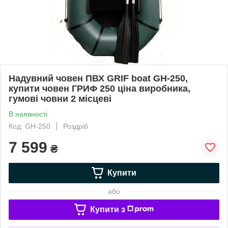
Надувний човен ПВХ GRIF boat GH-250,
купити човен ГРИФ 250 ціна виробника,
гумові човни 2 місцеві
В наявності
Код: GН-250
Роздріб
7 599
₴
Купити
або
Купити з