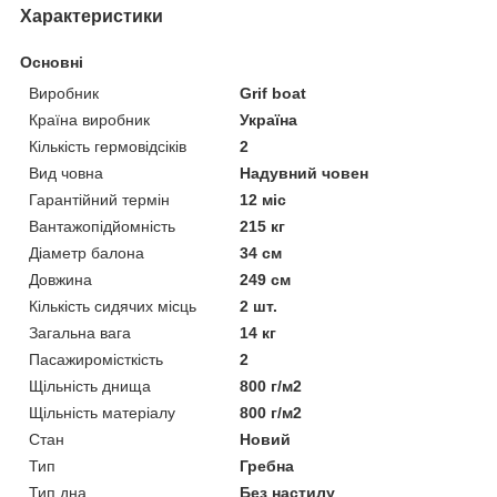
Характеристики
Основні
Виробник
Grif boat
Країна виробник
Україна
Кількість гермовідсіків
2
Вид човна
Надувний човен
Гарантійний термін
12 міс
Вантажопідйомність
215 кг
Діаметр балона
34 см
Довжина
249 см
Кількість сидячих місць
2 шт.
Загальна вага
14 кг
Пасажиромісткість
2
Щільність днища
800 г/м2
Щільність матеріалу
800 г/м2
Стан
Новий
Тип
Гребна
Тип дна
Без настилу