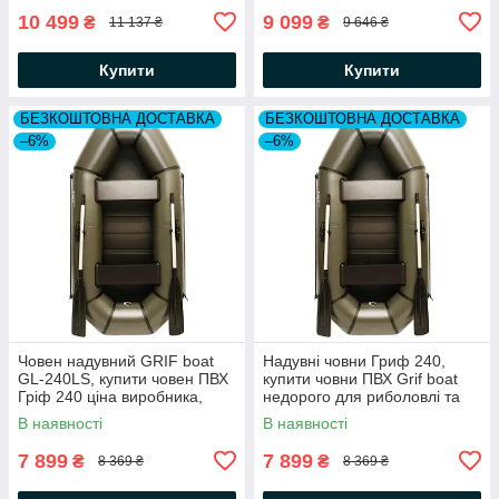
10 499
9 099
₴
₴
11 137 ₴
9 646 ₴
Купити
Купити
БЕЗКОШТОВНА ДОСТАВКА
БЕЗКОШТОВНА ДОСТАВКА
–6%
–6%
Човен надувний GRIF boat
Надувні човни Гриф 240,
GL-240LS, купити човен ПВХ
купити човни ПВХ Grif boat
Гріф 240 ціна виробника,
недорого для риболовлі та
недорогі гумові човни для
полювання. Ціна заводу,
В наявності
В наявності
риболовлі
хороші відгуки
7 899
7 899
₴
₴
8 369 ₴
8 369 ₴