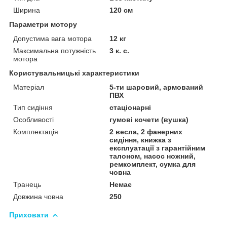
Ширина
120 см
Параметри мотору
Допустима вага мотора
12 кг
Максимальна потужність
3 к. с.
мотора
Користувальницькі характеристики
Матеріал
5-ти шаровий, армований
ПВХ
Тип сидіння
стаціонарні
Особливості
гумові кочети (вушка)
Комплектація
2 весла, 2 фанерних
сидіння, книжка з
експлуатації з гарантійним
талоном, насос ножний,
ремкомплект, сумка для
човна
Транець
Немає
Довжина човна
250
Приховати