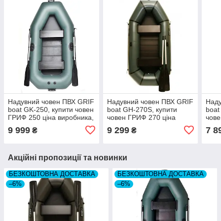
Надувний човен ПВХ GRIF
Надувний човен ПВХ GRIF
Наду
boat GK-250, купити човен
boat GH-270S, купити
boat
ГРИФ 250 ціна виробника,
човен ГРИФ 270 ціна
чове
гумові човни 2 місцеві
виробника, гумові човни 2
виро
9 999
9 299
7 8
₴
₴
місцеві
місц
Акційні пропозиції та новинки
БЕЗКОШТОВНА ДОСТАВКА
БЕЗКОШТОВНА ДОСТАВКА
–6%
–6%