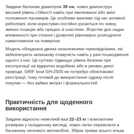
Завдяки балонам діаметром
38 см
, човен демонструє
високий рівень стійкості навіть при хвилюванні або зміні
положення пасажирів. Це особливо важливо під час активної
риболовлі, коли користувач постійно рухається по човну,
змінює позицію або працює зі снастями. Жорстке дно надає
впевненості при стоянні і дозволяє рівномірно розподіляти
навантаження на поверхню.
Модель обладнана двома незалежними гермовідсіками, які
забезпечують залишкову плавучість навіть у разі пошкодження
одного з них. Це суттєво підвищує рівень безпеки при
експлуатації на відкритих водоймах або в умовах дикої
природи. GRIF boat GH-250S не потребує обов’язкової
реєстрації, тому готовий до використання одразу після
покупки — без зайвих витрат і формальностей.
Практичність для щоденного
використання
Завдяки відносно невеликій вазі
22–23 кг
і компактним
розмірам у складеному вигляді, човен легко перевозити в
багажнику легкового автомобіля. Збірка триває всього кілька