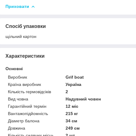
Приховати
Спосіб упаковки
щільний картон
Характеристики
Основні
Виробник
Grif boat
Країна виробник
Україна
Кількість гермовідсіків
2
Вид човна
Надувний човен
Гарантійний термін
12 міс
Вантажопідйомність
215 кг
Діаметр балона
34 см
Довжина
249 см
Кількість сидячих місць
2 шт.