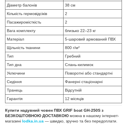
Діаметр балонів
38 см
Кількість гермовідсіків
2
Пасажиромісткість
2
Вага комплекту
близько 22–23 кг
Матеріал
5-шаровий армований ПВХ
Щільність тканини
800 г/м²
Тип
Гребний
Тип дна
Слань-килимок
Уключини
Поворотні або стандартні
Сидіння
Фанерні стаціонарні
Транець
Відсутній
Гарантія
12 місяців
Купити надувний човен ПВХ GRIF boat GH-250S з
БЕЗКОШТОВНОЮ ДОСТАВКОЮ
можна в нашому інтернет-
магазині
lodka.in.ua
— швидко, зручно та без передоплати.