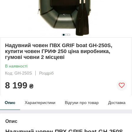
Надувний човен ПВХ GRIF boat GH-250S,
купити човен ГРИФ 250 ціна виробника,
гумові човни 2 місцеві
В наявності
Код: GН-250S
Роздріб
8 199
₴
Опис
Характеристики
Відгуки про товар
Доставка
Опис
Надувний човен ПВХ
GRIF boat GH-250S