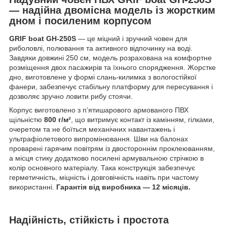
— надійна двомісна модель із жорстким
дном і посиленим корпусом
GRIF boat GH-250S
— це міцний і зручний човен для
риболовлі, полювання та активного відпочинку на воді.
Завдяки довжині 250 см, модель розрахована на комфортне
розміщення двох пасажирів та їхнього спорядження. Жорстке
дно, виготовлене у формі слань-килимка з вологостійкої
фанери, забезпечує стабільну платформу для пересування і
дозволяє зручно ловити рибу стоячи.
Корпус виготовлено з п’ятишарового армованого ПВХ
щільністю
800 г/м²
, що витримує контакт із камінням, гілками,
очеретом та не боїться механічних навантажень і
ультрафіолетового випромінювання. Шви на балонах
проварені гарячим повітрям із двостороннім проклеюванням,
а місця стику додатково посилені армувальною стрічкою в
колір основного матеріалу. Така конструкція забезпечує
герметичність, міцність і довговічність навіть при частому
використанні.
Гарантія від виробника — 12 місяців.
Надійність, стійкість і простота