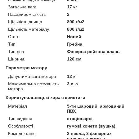
Загальна вага
17 кг
Пасажиромісткість
2
Щільність днища
800 г/м2
Щільність матеріалу
800 г/м2
Стан
Новий
Тип
Гребна
Тип дна
Фанерна рейкова слань
Ширина
120 см
Параметри мотору
Допустима вага мотора
12 кг
Максимальна потужність
3 к. с.
мотора
Користувальницькі характеристики
Матеріал
5-ти шаровий, армований
ПВХ
Тип сидіння
стаціонарні
Особливості
гумові кочети (вушка)
Комплектація
2 весла, 2 фанерних
сидіння, книжка з