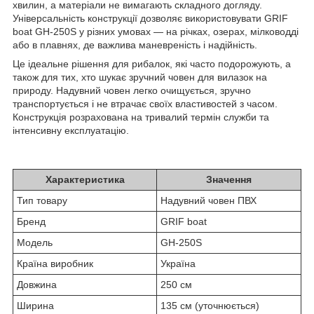
хвилин, а матеріали не вимагають складного догляду.
Універсальність конструкції дозволяє використовувати GRIF
boat GH-250S у різних умовах — на річках, озерах, мілководді
або в плавнях, де важлива маневреність і надійність.
Це ідеальне рішення для рибалок, які часто подорожують, а
також для тих, хто шукає зручний човен для вилазок на
природу. Надувний човен легко очищується, зручно
транспортується і не втрачає своїх властивостей з часом.
Конструкція розрахована на тривалий термін служби та
інтенсивну експлуатацію.
Характеристика
Значення
Тип товару
Надувний човен ПВХ
Бренд
GRIF boat
Модель
GH-250S
Країна виробник
Україна
Довжина
250 см
Ширина
135 см (уточнюється)