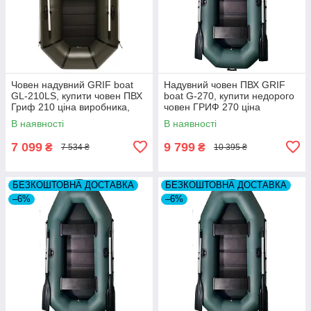
Човен надувний GRIF boat
Надувний човен ПВХ GRIF
GL-210LS, купити човен ПВХ
boat G-270, купити недорого
Гриф 210 ціна виробника,
човен ГРИФ 270 ціна
недорогі гумові човни
виробника, гумові човни
В наявності
В наявності
7 099
9 799
₴
₴
7 534 ₴
10 395 ₴
БЕЗКОШТОВНА ДОСТАВКА
БЕЗКОШТОВНА ДОСТАВКА
–6%
–6%