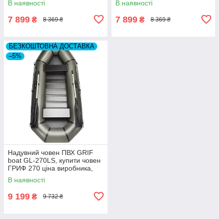
В наявності
В наявності
хороші відгуки
риболовлі
7 899
7 899
₴
₴
8 369 ₴
8 369 ₴
БЕЗКОШТОВНА ДОСТАВКА
–5%
Надувний човен ПВХ GRIF
boat GL-270LS, купити човен
ГРИФ 270 ціна виробника,
гумові човни 2 місцеві
В наявності
9 199
₴
9 732 ₴