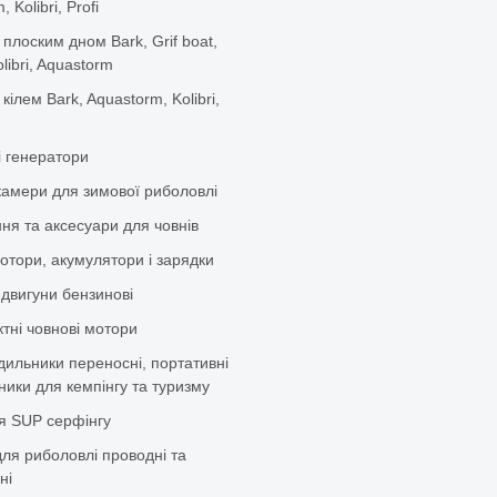
 Kolibri, Profi
 плоским дном Bark, Grif boat,
olibri, Aquastorm
 кілем Bark, Aquastorm, Kolibri,
і генератори
камери для зимової риболовлі
ня та аксесуари для човнів
отори, акумулятори і зарядки
 двигуни бензинові
тні човнові мотори
дильники переносні, портативні
ики для кемпінгу та туризму
я SUP серфінгу
ля риболовлі проводні та
ні