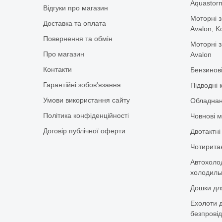
Aquastorm,
Відгуки про магазин
Моторні з
Доставка та оплата
Avalon, K
Повернення та обмін
Моторні з
Про магазин
Avalon
Контакти
Бензинов
Гарантійні зобов'язання
Підводні 
Умови використання сайту
Обладнан
Політика конфіденційності
Човнові м
Договір публічної оферти
Двотактні
Чотиритак
Автохоло
холодильн
Дошки дл
Ехолоти д
безпровід