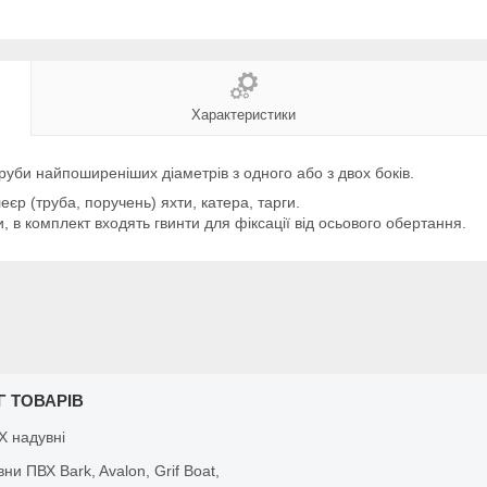
Характеристики
руби найпоширеніших діаметрів з одного або з двох боків.
єр (труба, поручень) яхти, катера, тарги.
, в комплект входять гвинти для фіксації від осьового обертання.
Г ТОВАРІВ
Х надувні
вни ПВХ Bark, Avalon, Grif Boat,