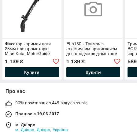
Фіксатор - тримач ноги
ELh150 - Тримач з
Трим
25мм електромоторів
еластичним притискачем
BOR
Minn Kota, MotorGuide
для предметів діаметром
чорн
ELh150 BORIKA FASTen
до Ø 25 мм BORIKA
пред
1 139
1 139
589
₴
₴
чорний (01.13.013.01.43)
FASTen black / polymer
мм (
(01.13.013.01.06)
Купити
Купити
Про нас
90% позитивних з 449 відгуків за рік
Працює з 19.06.2017
м. Дніпро
м. Дніпро, Дніпро, Україна