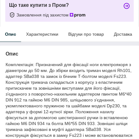
Що таке купити з Пром?
Замовлення під захистом
Опис
Характеристики
Відгуки про товар
Доставка
Опис
Комплектація: Призначений для фіксації ноги електроякоря з
діаметром до 50 мм. До збірки входить тримач моделі Rh101,
адаптер SBa038 та замок із бічним Т-болтом моделі Fs223.
Конструкція тримача складається з корпусу з еластичним
притискачем та зовнішніми виступами для його фіксації,
з’єднаного з поворотно-нахильним адаптером гвинтом M6*40
DIN 912 та гайкою M6 DIN 985, шліцьового з’єднання,
укомплектованого пружиною та шайбами моделі Dp230, та
адаптера у формі 12-кутної зірки. Положення нахилу
фіксується за допомогою шестигранної ручки із вставленою
гайкою M6 DIN 934 та болта M6*55 DIN 933. Зовнішні шліци
тримача зафіксовані в муфті адаптера SBa038. Уся
конструкція фіксується в замку Fs223 і може встановлюватися