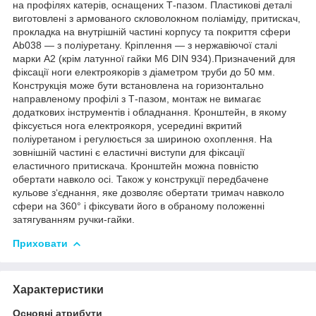
на профілях катерів, оснащених Т-пазом. Пластикові деталі
виготовлені з армованого скловолокном поліаміду, притискач,
прокладка на внутрішній частині корпусу та покриття сфери
Ab038 — з поліуретану. Кріплення — з нержавіючої сталі
марки А2 (крім латунної гайки M6 DIN 934).Призначений для
фіксації ноги електроякорів з діаметром труби до 50 мм.
Конструкція може бути встановлена на горизонтально
направленому профілі з Т-пазом, монтаж не вимагає
додаткових інструментів і обладнання. Кронштейн, в якому
фіксується нога електроякоря, усередині вкритий
поліуретаном і регулюється за шириною охоплення. На
зовнішній частині є еластичні виступи для фіксації
еластичного притискача. Кронштейн можна повністю
обертати навколо осі. Також у конструкції передбачене
кульове з‘єднання, яке дозволяє обертати тримач навколо
сфери на 360° і фіксувати його в обраному положенні
затягуванням ручки-гайки.
Приховати
Характеристики
Основні атрибути