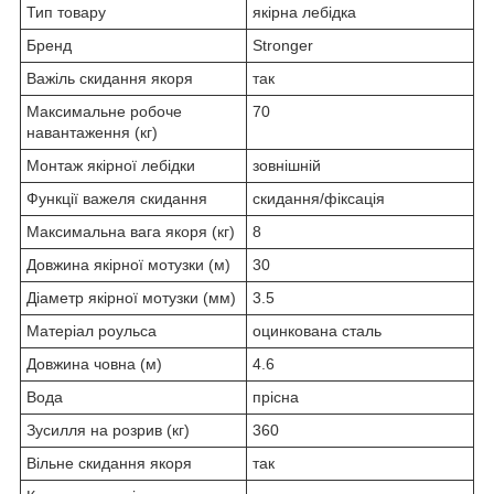
Тип товару
якірна лебідка
Бренд
Stronger
Важіль скидання якоря
так
Максимальне робоче
70
навантаження (кг)
Монтаж якірної лебідки
зовнішній
Функції важеля скидання
скидання/фіксація
Максимальна вага якоря (кг)
8
Довжина якірної мотузки (м)
30
Діаметр якірної мотузки (мм)
3.5
Матеріал роульса
оцинкована сталь
Довжина човна (м)
4.6
Вода
прісна
Зусилля на розрив (кг)
360
Вільне скидання якоря
так