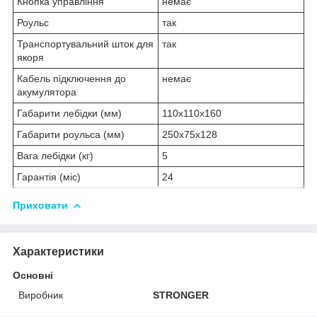
Кнопка управління
немає
Роульс
так
Транспортувальний шток для
так
якоря
Кабель підключення до
немає
акумулятора
Габарити лебідки (мм)
110x110x160
Габарити роульса (мм)
250х75х128
Вага лебідки (кг)
5
Гарантія (міс)
24
Приховати
Характеристики
Основні
Виробник
STRONGER