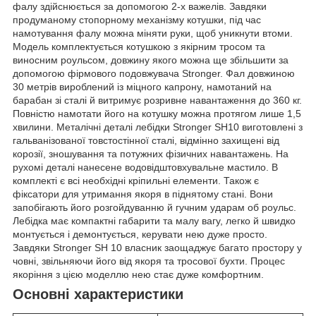
фалу здійснюється за допомогою 2-х важелів. Завдяки
продуманому стопорному механізму котушки, під час
намотування фалу можна міняти руки, щоб уникнути втоми.
Модель комплектується котушкою з якірним тросом та
виносним роульсом, довжину якого можна ще збільшити за
допомогою фірмового подовжувача Stronger. Фал довжиною
30 метрів вироблений із міцного капрону, намотаний на
барабан зі сталі й витримує розривне навантаження до 360 кг.
Повністю намотати його на котушку можна протягом лише 1,5
хвилини. Металічні деталі лебідки Stronger SH10 виготовлені з
гальванізованої товстостінної сталі, відмінно захищені від
корозії, зношування та потужних фізичних навантажень. На
рухомі деталі нанесене водовідштовхувальне мастило. В
комплекті є всі необхідні кріпильні елементи. Також є
фіксатори для утримання якоря в піднятому стані. Вони
запобігають його розгойдуванню й гучним ударам об роульс.
Лебідка має компактні габарити та малу вагу, легко й швидко
монтується і демонтується, керувати нею дуже просто.
Завдяки Stronger SH 10 власник заощаджує багато простору у
човні, звільняючи його від якоря та тросової бухти. Процес
якоріння з цією моделлю нею стає дуже комфортним.
Основні характеристики