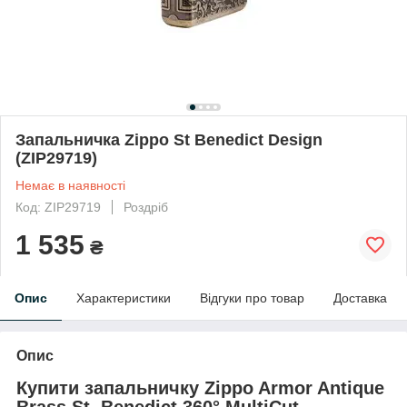
Запальничка Zippo St Benedict Design
(ZIP29719)
Немає в наявності
Код: ZIP29719
Роздріб
1 535
₴
Опис
Характеристики
Відгуки про товар
Доставка
Опис
Купити запальничку
Zippo Armor Antique
Brass St. Benedict 360° MultiCut
—