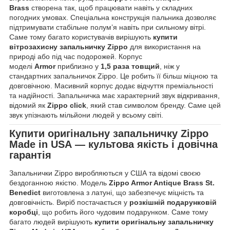
Brass
створена так, щоб працювати навіть у складних
погодних умовах. Спеціальна конструкція пальника дозволяє
підтримувати стабільне полум’я навіть при сильному вітрі.
Саме тому багато користувачів вирішують
купити
вітрозахисну запальничку Zippo
для використання на
природі або під час подорожей. Корпус
моделі
Armor
приблизно у
1,5 раза товщий
, ніж у
стандартних запальничок Zippo. Це робить її більш міцною та
довговічною. Масивний корпус додає відчуття преміальності
та надійності. Запальничка має характерний звук відкривання,
відомий як
Zippo click
, який став символом бренду. Саме цей
звук упізнають мільйони людей у всьому світі.
Купити оригінальну запальничку
Zippo
Made in USA
— культова якість і довічна
гарантія
Запальнички Zippo виробляються у США та відомі своєю
бездоганною якістю. Модель
Zippo Armor Antique Brass St.
Benedict
виготовлена з латуні, що забезпечує міцність та
довговічність. Виріб постачається у
розкішній подарунковій
коробці
, що робить його чудовим подарунком. Саме тому
багато людей вирішують
купити оригінальну запальничку