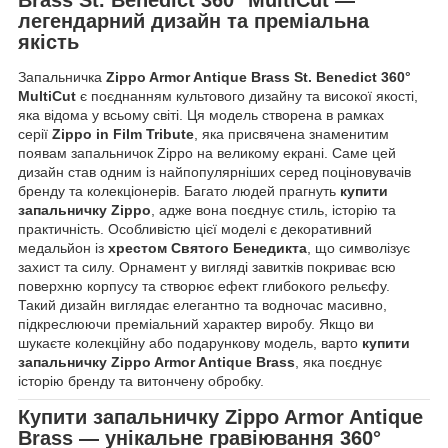
легендарний дизайн та преміальна
якість
Запальничка
Zippo Armor Antique Brass St. Benedict 360°
MultiCut
є поєднанням культового дизайну та високої якості,
яка відома у всьому світі. Ця модель створена в рамках
серії
Zippo in Film Tribute
, яка присвячена знаменитим
появам запальничок Zippo на великому екрані. Саме цей
дизайн став одним із найпопулярніших серед поціновувачів
бренду та колекціонерів. Багато людей прагнуть
купити
запальничку Zippo
, адже вона поєднує стиль, історію та
практичність. Особливістю цієї моделі є декоративний
медальйон із
хрестом Святого Бенедикта
, що символізує
захист та силу. Орнамент у вигляді завитків покриває всю
поверхню корпусу та створює ефект глибокого рельєфу.
Такий дизайн виглядає елегантно та водночас масивно,
підкреслюючи преміальний характер виробу. Якщо ви
шукаєте колекційну або подарункову модель, варто
купити
запальничку Zippo Armor Antique Brass
, яка поєднує
історію бренду та витончену обробку.
Купити запальничку
Zippo Armor Antique
Brass
— унікальне гравіювання 360°