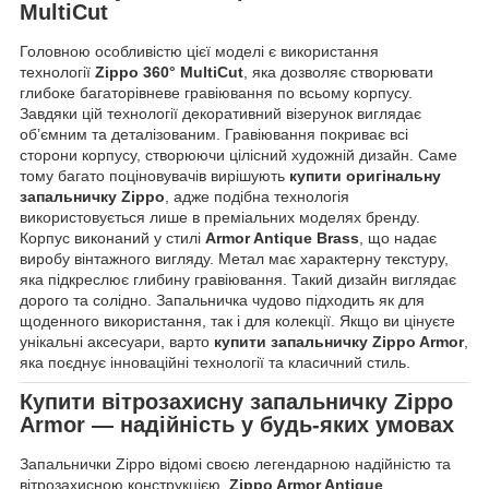
MultiCut
Головною особливістю цієї моделі є використання
технології
Zippo 360° MultiCut
, яка дозволяє створювати
глибоке багаторівневе гравіювання по всьому корпусу.
Завдяки цій технології декоративний візерунок виглядає
об’ємним та деталізованим. Гравіювання покриває всі
сторони корпусу, створюючи цілісний художній дизайн. Саме
тому багато поціновувачів вирішують
купити оригінальну
запальничку Zippo
, адже подібна технологія
використовується лише в преміальних моделях бренду.
Корпус виконаний у стилі
Armor Antique Brass
, що надає
виробу вінтажного вигляду. Метал має характерну текстуру,
яка підкреслює глибину гравіювання. Такий дизайн виглядає
дорого та солідно. Запальничка чудово підходить як для
щоденного використання, так і для колекції. Якщо ви цінуєте
унікальні аксесуари, варто
купити запальничку Zippo Armor
,
яка поєднує інноваційні технології та класичний стиль.
Купити вітрозахисну запальничку
Zippo
Armor
— надійність у будь-яких умовах
Запальнички Zippo відомі своєю легендарною надійністю та
вітрозахисною конструкцією.
Zippo Armor Antique