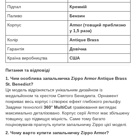
Підпал
Кремній
Паливо
Бензин
Корпус
Armor (товщий приблизно
у 1,5 раза)
Колір
Antique Brass
Гарантія
Довічна
Країна виробництва
США
Питання та відповіді
1. Чим особлива запальничка Zippo Armor Antique Brass
St. Benedict?
Ця модель відрізняється унікальним дизайном із
медальйоном та хрестом Святого Бенедикта. Орнамент
покриває весь корпус і створює ефект глибокого рельєфу.
Завдяки технології
360° MultiCut
гравіювання виглядає
максимально деталізовано. Корпус серії Armor має збільшену
товщину, що підвищує міцність. Саме тому багато
поціновувачів прагнуть купити запальничку Zippo цієї моделі.
2. Чому варто купити запальничку Zippo Armor?