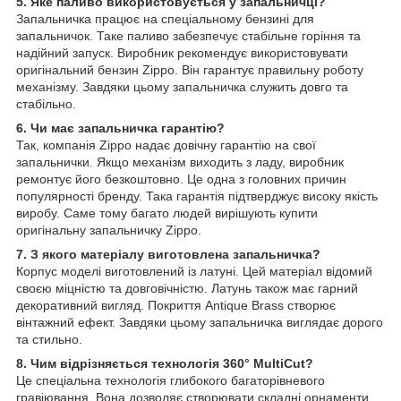
5. Яке паливо використовується у запальничці?
Запальничка працює на спеціальному бензині для
запальничок. Таке паливо забезпечує стабільне горіння та
надійний запуск. Виробник рекомендує використовувати
оригінальний бензин Zippo. Він гарантує правильну роботу
механізму. Завдяки цьому запальничка служить довго та
стабільно.
6. Чи має запальничка гарантію?
Так, компанія Zippo надає довічну гарантію на свої
запальнички. Якщо механізм виходить з ладу, виробник
ремонтує його безкоштовно. Це одна з головних причин
популярності бренду. Така гарантія підтверджує високу якість
виробу. Саме тому багато людей вирішують купити
оригінальну запальничку Zippo.
7. З якого матеріалу виготовлена запальничка?
Корпус моделі виготовлений із латуні. Цей матеріал відомий
своєю міцністю та довговічністю. Латунь також має гарний
декоративний вигляд. Покриття Antique Brass створює
вінтажний ефект. Завдяки цьому запальничка виглядає дорого
та стильно.
8. Чим відрізняється технологія 360° MultiCut?
Це спеціальна технологія глибокого багаторівневого
гравіювання. Вона дозволяє створювати складні орнаменти