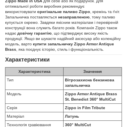
Zippo Made in USA
для себе або як подарунок. Для
оптимальної роботи виробник рекомендує
використовувати
оригінальне паливо Zippo
, кремінь та ґніт.
Запальничка поставляється
незаправленою
, тому паливо
купується окремо. Завдяки якісним матеріалам і перевіреній
конструкції вона служить багато років. Компанія Zippo також
надає
довічну гарантію
, що підтверджує високу якість
продукції. Якщо ви шукаєте надійний аксесуар або колекційну
модель, варто
купити запальничку Zippo Armor Antique
Brass
, яка поєднує історію, стиль і функціональність.
Характеристики
Характеристика
Значення
Тип
Вітрозахисна бензинова
запальничка
Модель
Zippo Armor Antique Brass
St. Benedict 360° MultiCut
Серія
Zippo in Film Tribute
Матеріал
Латунь
Технологія гравіювання
360° MultiCut