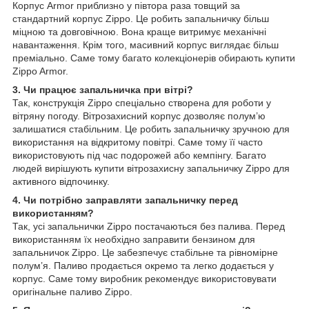
Корпус Armor приблизно у півтора раза товщий за
стандартний корпус Zippo. Це робить запальничку більш
міцною та довговічною. Вона краще витримує механічні
навантаження. Крім того, масивний корпус виглядає більш
преміально. Саме тому багато колекціонерів обирають купити
Zippo Armor.
3. Чи працює запальничка при вітрі?
Так, конструкція Zippo спеціально створена для роботи у
вітряну погоду. Вітрозахисний корпус дозволяє полум’ю
залишатися стабільним. Це робить запальничку зручною для
використання на відкритому повітрі. Саме тому її часто
використовують під час подорожей або кемпінгу. Багато
людей вирішують купити вітрозахисну запальничку Zippo для
активного відпочинку.
4. Чи потрібно заправляти запальничку перед
використанням?
Так, усі запальнички Zippo постачаються без палива. Перед
використанням їх необхідно заправити бензином для
запальничок Zippo. Це забезпечує стабільне та рівномірне
полум’я. Паливо продається окремо та легко додається у
корпус. Саме тому виробник рекомендує використовувати
оригінальне паливо Zippo.