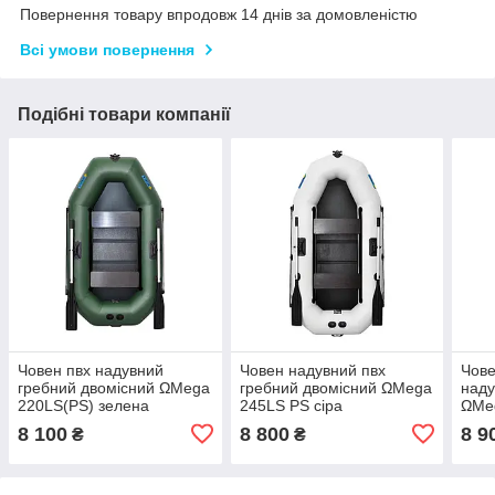
Повернення товару впродовж 14 днів за домовленістю
Всі умови повернення
Подібні товари компанії
Човен пвх надувний
Човен надувний пвх
Чове
гребний двомісний ΩMega
гребний двомісний ΩMega
наду
220LS(PS) зелена
245LS PS сіра
ΩMeg
8 100
8 800
8 9
₴
₴