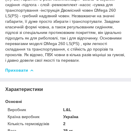
сидіння -підлога - слой -ремкомплект -насос -сумка для
транспортування -інструкція Двомісний човен ΩMega 260
LS(PS) - гребний надувний човен. Незважаючи на значні
габарити, її дуже просто збирати і транспортувати. Завдяки
класичній формі човна, а також регульованим сидінням,
підлозі зі спеціальним протиковзким покриттям, він ідеально
підходить як для риболовлі, так і для відпочинку. Основними
перевагами моделі ΩMega 260 LS(PS) , крім легкості
складання та транспортування, є стійкість до прорізів та
проколів. Як відомо, ПВХ човни в кілька разів міцніші за гумові,
і давно довели свої якості та переваги.
Приховати
Характеристики
Основні
Виробник
L&L
Країна виробник
Україна
Кількість гермовідсіків
2
Вага
25 кг