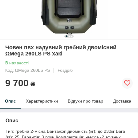
Човен пвх надувний гребний двомісний
ΩMega 260LS PS хакі
В наявності
Код: ΩMega 260LS PS
Роздріб
9 700
₴
Опис
Характеристики
Відгуки про товар
Доставка
Опис
Тип: гребна 2-місна Вантажопідйомність (кг): до 230кг Вага
(кг): 25; Гарантія: 3 роки Комплектація: -весла -2 зсувних