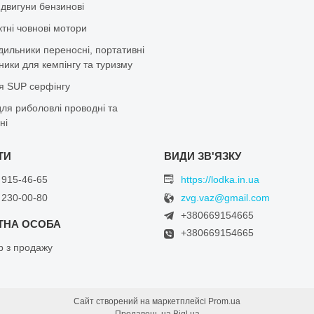
 двигуни бензинові
тні човнові мотори
дильники переносні, портативні
ики для кемпінгу та туризму
я SUP серфінгу
ля риболовлі проводні та
ні
 915-46-65
https://lodka.in.ua
 230-00-80
zvg.vaz@gmail.com
+380669154665
+380669154665
 з продажу
Сайт створений на маркетплейсі
Prom.ua
Продавець на Bigl.ua