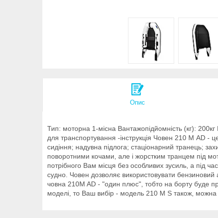
Опис
Тип: моторна 1-місна Вантажопідйомність (кг): 200кг 
для транспортування -інструкція Човен 210 М AD - це
сидіння; надувна підлога; стаціонарний транець; з
поворотними кочами, але і жорстким транцем під мо
потрібного Вам місця без особливих зусиль, а під ч
судно. Човен дозволяє використовувати бензиновий а
човна 210M AD - "один плюс", тобто на борту буде п
моделі, то Ваш вибір - модель 210 М S також, можн