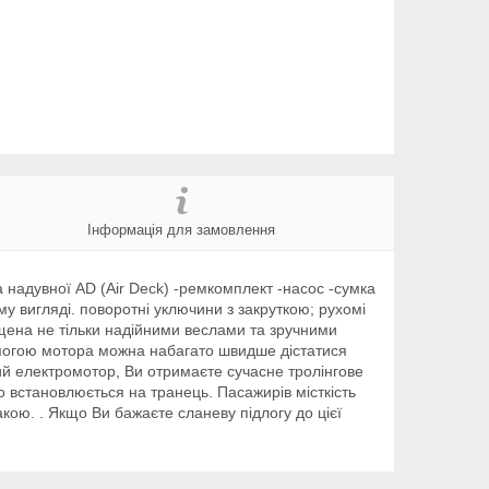
Інформація для замовлення
га надувної AD (Air Deck) -ремкомплект -насос -сумка
у вигляді. поворотні уключини з закруткою; рухомі
щена не тільки надійними веслами та зручними
помогою мотора можна набагато швидше дістатися
ий електромотор, Ви отримаєте сучасне тролінгове
 встановлюється на транець. Пасажирів місткість
кою. . Якщо Ви бажаєте сланеву підлогу до цієї