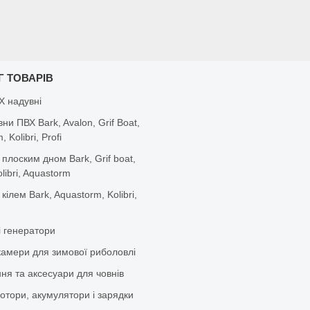
Г ТОВАРІВ
Х надувні
вни ПВХ Bark, Avalon, Grif Boat,
 Kolibri, Profi
 плоским дном Bark, Grif boat,
olibri, Aquastorm
 кілем Bark, Aquastorm, Kolibri,
і генератори
камери для зимової риболовлі
ня та аксесуари для човнів
отори, акумулятори і зарядки