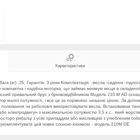
Характеристики
Вага (кг): 25; Гарантія: 3 роки Комплектація: -весла -сидіння -підло
 компактна і надійна моторка, що займає мінімум місця в складеном
ахисний привальний брус з бризковідбійником Модель 210 М AD осна
тор малої потужності, і все це за порівняно низькою ціною. За до
ас полювання чи риболовлі використовувати весла. Встановивши тих
бо електродвигун з максимальною потужністю 3,5 к.с., який жорстко
росторо рибалці з усім приладдям або мисливцеві з улюбленим соба
а укомплектувати цей човен слоною-книжкою - модель 210M DE