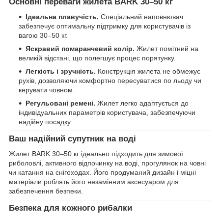
Основні переваги жилета BARK 30–50 кг
Ідеальна плавучість.
Спеціальний наповнювач
забезпечує оптимальну підтримку для користувачів із
вагою 30–50 кг.
Яскравий помаранчевий колір.
Жилет помітний на
великій відстані, що полегшує процес порятунку.
Легкість і зручність.
Конструкція жилета не обмежує
рухів, дозволяючи комфортно пересуватися по льоду чи
керувати човном.
Регульовані ремені.
Жилет легко адаптується до
індивідуальних параметрів користувача, забезпечуючи
надійну посадку.
Ваш надійний супутник на воді
Жилет BARK 30–50 кг ідеально підходить для зимової
риболовлі, активного відпочинку на воді, прогулянок на човні
чи катання на снігоходах. Його продуманий дизайн і міцні
матеріали роблять його незамінним аксесуаром для
забезпечення безпеки.
Безпека для кожного рибалки