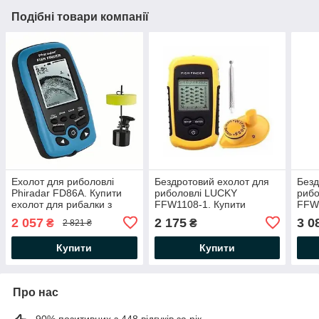
Подібні товари компанії
Ехолот для риболовлі
Бездротовий ехолот для
Безд
Phiradar FD86А. Купити
риболовлі LUCKY
риб
ехолот для рибалки з
FFW1108-1. Купити
FFW7
човна
ехолот Лаки для
для 
2 057
2 175
3 0
₴
₴
2 821 ₴
риболовлі з човна і
човн
риболовлі з берега
Купити
Купити
Про нас
90% позитивних з 448 відгуків за рік