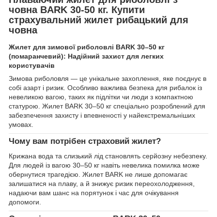
човна BARK 30-50 кг. Купити
страхувальний жилет рибацький для
човна
Жилет для зимової риболовлі BARK 30–50 кг
(помаранчевий): Надійний захист для легких
користувачів
Зимова риболовля — це унікальне захоплення, яке поєднує в
собі азарт і ризик. Особливо важлива безпека для рибалок із
невеликою вагою, таких як підлітки чи люди з компактною
статурою. Жилет BARK 30–50 кг спеціально розроблений для
забезпечення захисту і впевненості у найекстремальніших
умовах.
Чому вам потрібен страховий жилет?
Крижана вода та слизький лід становлять серйозну небезпеку.
Для людей із вагою 30–50 кг навіть невелика помилка може
обернутися трагедією. Жилет BARK не лише допомагає
залишатися на плаву, а й знижує ризик переохолодження,
надаючи вам шанс на порятунок і час для очікування
допомоги.