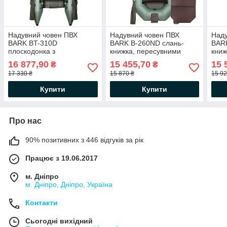
Надувний човен ПВХ
Надувний човен ПВХ
Наду
BARK BT-310D
BARK B-260ND слань-
BARK
плоскодонка з
книжка, пересувними
книж
пересувними сидіннями.
сидіннями. Купити Барк
пере
16 877,90
15 455,70
15 
₴
₴
Купити Барк ВТ-310 під
В-260 з транцем
чове
17 330 ₴
15 870 ₴
15 92
мотор
Купити
Купити
Про нас
90% позитивних з 446 відгуків за рік
Працює з 19.06.2017
м. Дніпро
м. Дніпро, Дніпро, Україна
Контакти
Сьогодні вихідний