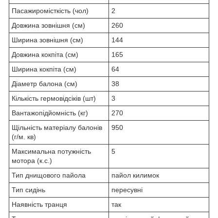
Пасажиромісткість (чол)
2
Довжина зовнішня (см)
260
Ширина зовнішня (см)
144
Довжина кокпіта (см)
165
Ширина кокпіта (см)
64
Діаметр балона (см)
38
Кількість гермовідсіків (шт)
3
Вантажопідйомність (кг)
270
Щільність матеріалу балонів
950
(г/м. кв)
Максимальна потужність
5
мотора (к.с.)
Тип днищового пайола
пайол килимок
Тип сидінь
пересувні
Наявність транця
так