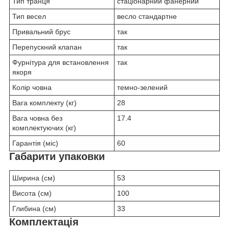
Тип транця
стаціонарний фанерний
Тип весел
весло стандартне
Привальний брус
так
Перепускний клапан
так
Фурнітура для встановлення
так
якоря
Колір човна
темно-зелений
Вага комплекту (кг)
28
Вага човна без
17.4
комплектуючих (кг)
Гарантія (міс)
60
Габарити упаковки
Ширина (см)
53
Висота (см)
100
Глибина (см)
33
Комплектація