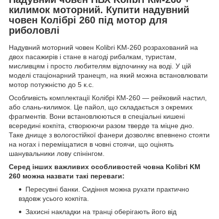
килимок моторний. Купити надувний
човен Колібрі 260 під мотор для
риболовлі
Надувний моторний човен Kolibri KM-260 розрахований на
двох пасажирів і стане в нагоді рибалкам, туристам,
мисливцям і просто любителям відпочинку на воді. У цій
моделі стаціонарний транецm, на який можна встановлювати
мотор потужністю до 5 к.с.
Особливість комплектації Колібрі КМ-260 — рейковий настил,
або слань-килимок. Це пайол, що складається з окремих
фрагментів. Вони встановлюються в спеціальні кишені
всередині кокпіта, створюючи разом тверде та міцне дно.
Таке днище з вологостійкої фанери дозволяє впевнено стояти
на ногах і переміщатися в човні стоячи, що оцінять
шанувальники лову спінінгом.
Серед інших важливих особливостей човна Kolibri KM
260 можна назвати такі переваги:
Пересувні банки. Сидіння можна рухати практично
вздовж усього кокпіта.
Захисні накладки на транці оберігають його від