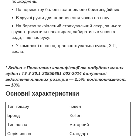
пошкоджень.
По периметру балонів встановлено бризговідбійник.
Є зручні ручки для перенесення човна на воду.
На бортах закріплений страхувальний леєр, за нього
зручно триматися пасажирам, забиратись в човен з
води, і під час руху.
У комплекті є насос, транспортувальна сумка, ЗІП,
весла.
* Згідно з Правилами класифікації та побудови малих
суден і ТУ У 30.1-23850681-002:2014 допустимі
відхилення лінійних розмірів — 2,5%, водотоннажності
— 10%.
Основні характеристики
Тип товару
човен
Бренд
Kolibri
Тип човна
моторний
Серія човна
Стандарт