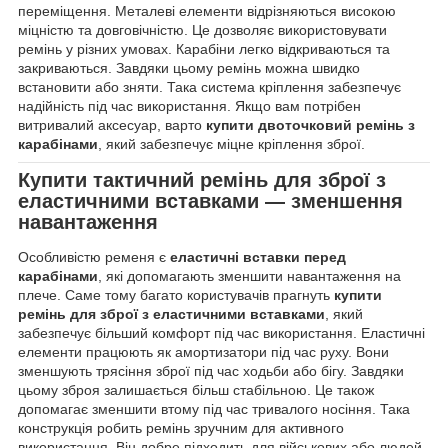
переміщення. Металеві елементи відрізняються високою
міцністю та довговічністю. Це дозволяє використовувати
ремінь у різних умовах. Карабіни легко відкриваються та
закриваються. Завдяки цьому ремінь можна швидко
встановити або зняти. Така система кріплення забезпечує
надійність під час використання. Якщо вам потрібен
витривалий аксесуар, варто
купити двоточковий ремінь з
карабінами
, який забезпечує міцне кріплення зброї.
Купити тактичний ремінь для зброї з
еластичними вставками — зменшення
навантаження
Особливістю ременя є
еластичні вставки перед
карабінами
, які допомагають зменшити навантаження на
плече. Саме тому багато користувачів прагнуть
купити
ремінь для зброї з еластичними вставками
, який
забезпечує більший комфорт під час використання. Еластичні
елементи працюють як амортизатори під час руху. Вони
зменшують трясіння зброї під час ходьби або бігу. Завдяки
цьому зброя залишається більш стабільною. Це також
допомагає зменшити втому під час тривалого носіння. Така
конструкція робить ремінь зручним для активного
використання. Він добре підходить для військових або людей,