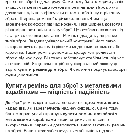
кріплення зброї під час руху. Саме тому багато користувачів
вирішують
купити двоточковий ремінь для зброї
, який
дозволяє надійно зафіксувати автомат або іншу стрілецьку
зброю. Ширина ремінної стрічки становить
4 см
, що
забезпечує комфорт під час носіння. Така ширина дозволяє
рівномірно розподіляти вагу зброї. Це особливо важливо під
час тривалого використання. Ремінь підходить для різних
типів зброї. Завдяки універсальній конструкції його легко
використовувати разом із різними моделями автоматів або
карабінів. Такий ремінь допомагає краще контролювати
зброю під час руху. Він також забезпечує стабільність під час
активних дій. Якщо вам потрібен універсальний аксесуар,
варто
купити ремінь для зброї 4 см
, який поєднує комфорт і
функціональність.
Купити ремінь для зброї з металевими
карабінами — міцність і надійність
До зброї ремінь кріпиться за допомогою
двох металевих
карабінів
, які забезпечують надійну фіксацію. Саме тому
багато користувачів прагнуть
купити ремінь для зброї з
металевими карабінами
, який витримує інтенсивне
використання. Карабіни дозволяють швидко закріпити ремінь
на зброї. Вони також забезпечують стабільність під час