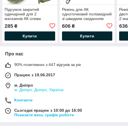
Підсумок закритий
Ремінь для АК
Ремі
одинарний для 2
одноточковий поліамідний
двот
магазинів АК олива
зі швидким скиданням
2-м
(LE2109)
койот (LE2150)
койо
285
606
636
₴
₴
Купити
Купити
Про нас
90% позитивних з 447 відгуків за рік
Працює з 19.06.2017
м. Дніпро
м. Дніпро, Дніпро, Україна
Контакти
Сьогодні працює з 10:00 до 16:00
Показати весь графік роботи