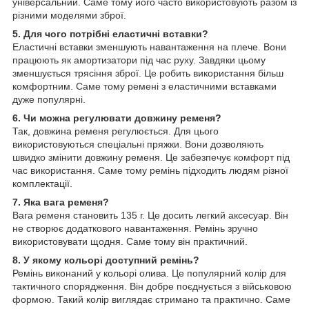
універсальний. Саме тому його часто використовують разом із
різними моделями зброї.
5. Для чого потрібні еластичні вставки?
Еластичні вставки зменшують навантаження на плече. Вони
працюють як амортизатори під час руху. Завдяки цьому
зменшується трясіння зброї. Це робить використання більш
комфортним. Саме тому ремені з еластичними вставками
дуже популярні.
6. Чи можна регулювати довжину ременя?
Так, довжина ременя регулюється. Для цього
використовуються спеціальні пряжки. Вони дозволяють
швидко змінити довжину ременя. Це забезпечує комфорт під
час використання. Саме тому ремінь підходить людям різної
комплектації.
7. Яка вага ременя?
Вага ременя становить 135 г. Це досить легкий аксесуар. Він
не створює додаткового навантаження. Ремінь зручно
використовувати щодня. Саме тому він практичний.
8. У якому кольорі доступний ремінь?
Ремінь виконаний у кольорі олива. Це популярний колір для
тактичного спорядження. Він добре поєднується з військовою
формою. Такий колір виглядає стримано та практично. Саме