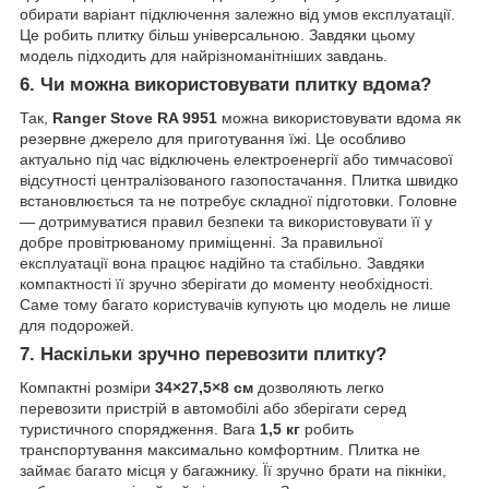
обирати варіант підключення залежно від умов експлуатації.
Це робить плитку більш універсальною. Завдяки цьому
модель підходить для найрізноманітніших завдань.
6. Чи можна використовувати плитку вдома?
Так,
Ranger Stove RA 9951
можна використовувати вдома як
резервне джерело для приготування їжі. Це особливо
актуально під час відключень електроенергії або тимчасової
відсутності централізованого газопостачання. Плитка швидко
встановлюється та не потребує складної підготовки. Головне
— дотримуватися правил безпеки та використовувати її у
добре провітрюваному приміщенні. За правильної
експлуатації вона працює надійно та стабільно. Завдяки
компактності її зручно зберігати до моменту необхідності.
Саме тому багато користувачів купують цю модель не лише
для подорожей.
7. Наскільки зручно перевозити плитку?
Компактні розміри
34×27,5×8 см
дозволяють легко
перевозити пристрій в автомобілі або зберігати серед
туристичного спорядження. Вага
1,5 кг
робить
транспортування максимально комфортним. Плитка не
займає багато місця у багажнику. Її зручно брати на пікніки,