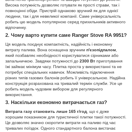
Висока потужність дозволяє готувати як прості страви, так і
повноцінні обіди. Пристрій однаково зручний як для однієї
людини, так і для невеликої компанії. Саме універсальність
робить цю модель популярною серед прихильників активного
відпочинку.
2. Чому варто купити саме
Ranger Stove RA 9951
?
Ця модель поєднує компактність, надійність і економну
витрату палива. Вона оснащена зручним
п'єзопідпалом
,
який позбавляє необхідності користуватися сірниками або
запальничкою. Завдяки потужності до
2300 Вт
приготування
їжі займає мінімум часу. Плитка проста у використанні та не
потребує спеціальних навичок. Можливість підключення
різних типів газових балонів робить її універсальною. Надійна
конструкція розрахована на тривалий термін служби. Усе це
робить модель чудовим вибором для регулярного
використання.
3. Наскільки економно витрачається газ?
Витрата газу становить лише 165 г/год
, що є дуже
хорошим показником для туристичної плитки такої потужності.
Це дозволяє значно скоротити витрати на паливо під час
тривалих поїздок. Одного стандартного балона вистачає