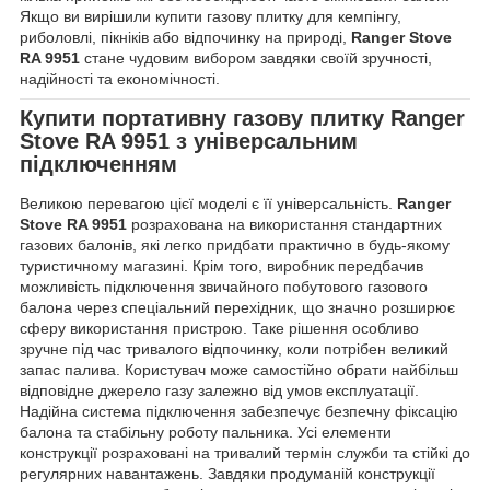
Якщо ви вирішили купити газову плитку для кемпінгу,
риболовлі, пікніків або відпочинку на природі,
Ranger Stove
RA 9951
стане чудовим вибором завдяки своїй зручності,
надійності та економічності.
Купити
портативну газову плитку Ranger
Stove RA 9951
з універсальним
підключенням
Великою перевагою цієї моделі є її універсальність.
Ranger
Stove RA 9951
розрахована на використання стандартних
газових балонів, які легко придбати практично в будь-якому
туристичному магазині. Крім того, виробник передбачив
можливість підключення звичайного побутового газового
балона через спеціальний перехідник, що значно розширює
сферу використання пристрою. Таке рішення особливо
зручне під час тривалого відпочинку, коли потрібен великий
запас палива. Користувач може самостійно обрати найбільш
відповідне джерело газу залежно від умов експлуатації.
Надійна система підключення забезпечує безпечну фіксацію
балона та стабільну роботу пальника. Усі елементи
конструкції розраховані на тривалий термін служби та стійкі до
регулярних навантажень. Завдяки продуманій конструкції