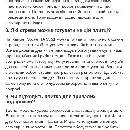
риболовлю та сімейний відпочинок. Завдяки захисному
пластиковому кейсу пристрій добре захищений під час
перевезення. Це допомагає зберегти його зовнішній вигляд і
працездатність. Тому модель чудово підходить для
регулярних поїздок.
8. Які страви можна готувати на цій плитці?
На
Ranger Stove RA 9951
можна готувати практично будь-які
страви, які зазвичай готуються на звичайній газовій плиті.
Вона підходить для кип'ятіння води, приготування супів, каш,
гарнірів, м'ясних і рибних страв. Також на ній зручно
розігрівати вже готову їжу. Регулювання інтенсивності полум'я
дозволяє обрати оптимальний режим приготування. Завдяки
стабільній роботі страви прогріваються рівномірно. Це робить
плитку універсальною для більшості кулінарних завдань.
Саме тому вона стане чудовим вибором для відпочинку на
природі.
9. Чи підходить плитка для тривалих
подорожей?
Так, ця модель чудово розрахована на тривалу експлуатацію.
Економна витрата газу дозволяє готувати їжу протягом кількох
днів без частої заміни балона. Міцна конструкція витримує
регулярне використання. Простота обслуговування робить