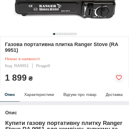
Газова портативна плитка Ranger Stove (RA
9951)
Немає в наявності
Код: RA9951
Роздріб
1 899
₴
Опис
Характеристики
Відгуки про товар
Доставка
Опис
Купити
газову портативну плитку Ranger
Stove RA 9951
для кемпінгу, туризму та