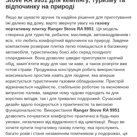
відпочинку на природі
Якщо ви шукаєте зручне та надійне рішення для приготування
їжі далеко від дому, варто звернути увагу на
газову
портативну плитку Ranger Stove RA 9951
. Ця модель
створена для туристів, рибалок, мисливців, автомандрівників і
всіх, хто любить комфортний відпочинок на природі. Завдяки
компактним розмірам плитка легко поміщається в багажнику
автомобіля, туристичному боксі або серед похідного
спорядження. Вона дозволяє швидко приготувати гарячий
обід, закип'ятити воду для чаю чи кави, а також розігріти вже
готові страви. Продумана конструкція робить використання
максимально простим навіть для людини, яка вперше
користується туристичним газовим обладнанням. Пристрій
відзначається надійністю, стабільною роботою та економною
витратою палива, завдяки чому чудово підходить як для
коротких виїздів, так і для тривалих подорожей. Сучасний
дизайн вдало поєднується з практичністю та високою
функціональністю. Використання
Ranger Stove RA 9951
дозволить почуватися комфортно практично в будь-яких
умовах, незалежно від віддаленості від цивілізації. Якщо ви
хочете купити портативну газову плитку, яка прослужить
багато років і стане незамінним помічником у подорожах, ця