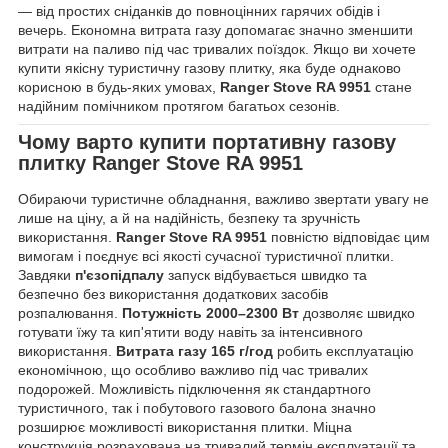
— від простих сніданків до повноцінних гарячих обідів і
вечерь. Економна витрата газу допомагає значно зменшити
витрати на паливо під час тривалих поїздок. Якщо ви хочете
купити якісну туристичну газову плитку, яка буде однаково
корисною в будь-яких умовах,
Ranger Stove RA 9951
стане
надійним помічником протягом багатьох сезонів.
Чому варто купити
портативну газову
плитку Ranger Stove RA 9951
Обираючи туристичне обладнання, важливо звертати увагу не
лише на ціну, а й на надійність, безпеку та зручність
використання.
Ranger Stove RA 9951
повністю відповідає цим
вимогам і поєднує всі якості сучасної туристичної плитки.
Завдяки
п'єзопідпалу
запуск відбувається швидко та
безпечно без використання додаткових засобів
розпалювання.
Потужність 2000–2300 Вт
дозволяє швидко
готувати їжу та кип'ятити воду навіть за інтенсивного
використання.
Витрата газу 165 г/год
робить експлуатацію
економічною, що особливо важливо під час тривалих
подорожей. Можливість підключення як стандартного
туристичного, так і побутового газового балона значно
розширює можливості використання плитки. Міцна
конструкція розрахована на тривалий термін експлуатації та