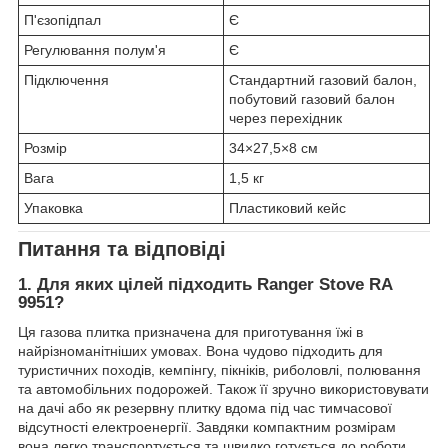
П'єзопідпал
Є
Регулювання полум'я
Є
Підключення
Стандартний газовий балон,
побутовий газовий балон
через перехідник
Розмір
34×27,5×8 см
Вага
1,5 кг
Упаковка
Пластиковий кейс
Питання та відповіді
1. Для яких цілей підходить
Ranger Stove RA
9951
?
Ця газова плитка призначена для приготування їжі в
найрізноманітніших умовах. Вона чудово підходить для
туристичних походів, кемпінгу, пікніків, риболовлі, полювання
та автомобільних подорожей. Також її зручно використовувати
на дачі або як резервну плитку вдома під час тимчасової
відсутності електроенергії. Завдяки компактним розмірам
вона легко транспортується та швидко готується до роботи.