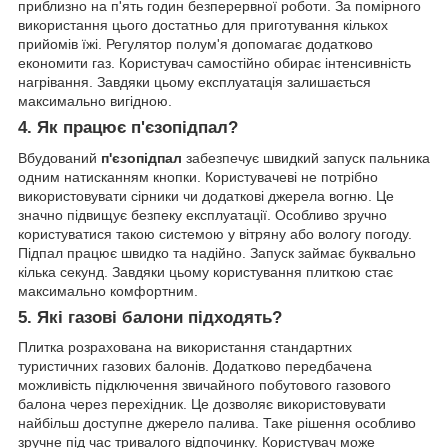
приблизно на п'ять годин безперервної роботи. За помірного
використання цього достатньо для приготування кількох
прийомів їжі. Регулятор полум'я допомагає додатково
економити газ. Користувач самостійно обирає інтенсивність
нагрівання. Завдяки цьому експлуатація залишається
максимально вигідною.
4. Як працює п'єзопідпал?
Вбудований
п'єзопідпал
забезпечує швидкий запуск пальника
одним натисканням кнопки. Користувачеві не потрібно
використовувати сірники чи додаткові джерела вогню. Це
значно підвищує безпеку експлуатації. Особливо зручно
користуватися такою системою у вітряну або вологу погоду.
Підпал працює швидко та надійно. Запуск займає буквально
кілька секунд. Завдяки цьому користування плиткою стає
максимально комфортним.
5. Які газові балони підходять?
Плитка розрахована на використання стандартних
туристичних газових балонів. Додатково передбачена
можливість підключення звичайного побутового газового
балона через перехідник. Це дозволяє використовувати
найбільш доступне джерело палива. Таке рішення особливо
зручне під час тривалого відпочинку. Користувач може