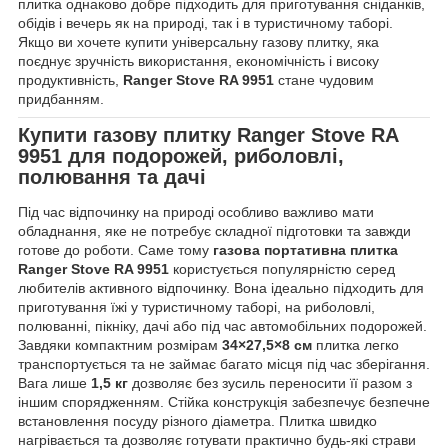
плитка однаково добре підходить для приготування сніданків,
обідів і вечерь як на природі, так і в туристичному таборі.
Якщо ви хочете купити універсальну газову плитку, яка
поєднує зручність використання, економічність і високу
продуктивність,
Ranger Stove RA 9951
стане чудовим
придбанням.
Купити
газову плитку Ranger Stove RA
9951
для подорожей, риболовлі,
полювання та дачі
Під час відпочинку на природі особливо важливо мати
обладнання, яке не потребує складної підготовки та завжди
готове до роботи. Саме тому
газова портативна плитка
Ranger Stove RA 9951
користується популярністю серед
любителів активного відпочинку. Вона ідеально підходить для
приготування їжі у туристичному таборі, на риболовлі,
полюванні, пікніку, дачі або під час автомобільних подорожей.
Завдяки компактним розмірам
34×27,5×8 см
плитка легко
транспортується та не займає багато місця під час зберігання.
Вага лише
1,5 кг
дозволяє без зусиль переносити її разом з
іншим спорядженням. Стійка конструкція забезпечує безпечне
встановлення посуду різного діаметра. Плитка швидко
нагрівається та дозволяє готувати практично будь-які страви