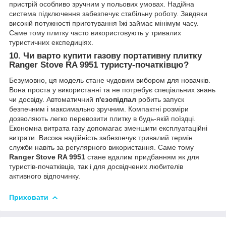
пристрій особливо зручним у польових умовах. Надійна
система підключення забезпечує стабільну роботу. Завдяки
високій потужності приготування їжі займає мінімум часу.
Саме тому плитку часто використовують у тривалих
туристичних експедиціях.
10. Чи варто купити
газову портативну плитку
Ranger Stove RA 9951
туристу-початківцю?
Безумовно, ця модель стане чудовим вибором для новачків.
Вона проста у використанні та не потребує спеціальних знань
чи досвіду. Автоматичний
п'єзопідпал
робить запуск
безпечним і максимально зручним. Компактні розміри
дозволяють легко перевозити плитку в будь-якій поїздці.
Економна витрата газу допомагає зменшити експлуатаційні
витрати. Висока надійність забезпечує тривалий термін
служби навіть за регулярного використання. Саме тому
Ranger Stove RA 9951
стане вдалим придбанням як для
туристів-початківців, так і для досвідчених любителів
активного відпочинку.
Приховати