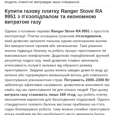
модель повністю виправдає ваші очікування.
Купити
газову плитку Ranger Stove RA
9951
з п'єзопідпалом та економною
витратою газу
Однією з головних переваг
Ranger Stove RA 9951
є простота
експлуатації. Плитка оснащена сучасним
п'єзопідпалом
,
який дозволяє запалити пальник одним натисканням кнопки
без використання сірників або запальнички. Таке рішення
значно підвищує безпеку та робить процес приготування їжі
максимально комфортним. Додатково передбачений зручний
регулятор подачі газу, який дозволяє плавно змінювати
інтенсивність полум'я залежно від обраного режиму
приготування. Завдяки цьому можна швидко довести воду до
кипіння або підтримувати мінімальний вогонь для повільного
приготування різноманітних страв.
Потужність 2000–2300 Вт
забезпечує ефективне нагрівання, дозволяючи економити час
навіть під час приготування їжі для кількох людей. При цьому
витрата газу становить лише 165 г/год
, що робить плитку
економічним варіантом для багатоденних подорожей. Одного
стандартного газового балона вистачає приблизно на п'ять
годин безперервної роботи, тому можна спокійно приготувати
кілька прийомів їжі без необхідності часто змінювати балон.