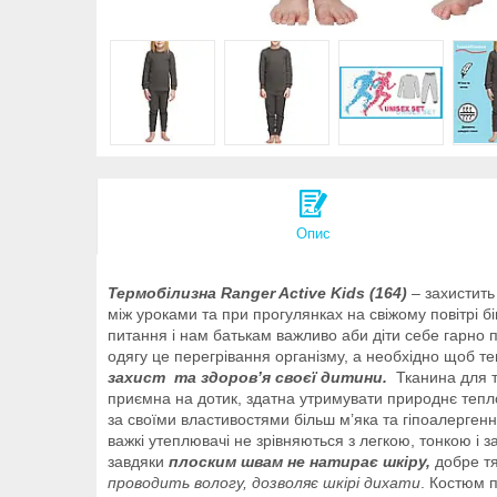
Опис
Термобілизна Ranger Active Kids (164)
– захистить
між уроками та при прогулянках на свіжому повітрі б
питання і нам батькам важливо аби діти себе гарно п
одягу це перегрівання організму, а необхідно щоб те
захист та здоров’я своєї дитини.
Тканина для 
приємна на дотик, здатна утримувати природнє тепло 
за своїми властивостями більш м’яка та гіпоалерген
важкі утеплювачі не зрівняються з легкою, тонкою і 
завдяки
плоским швам
не натирає шкіру,
добре тя
проводить вологу, дозволяє шкірі дихати
. Костюм 