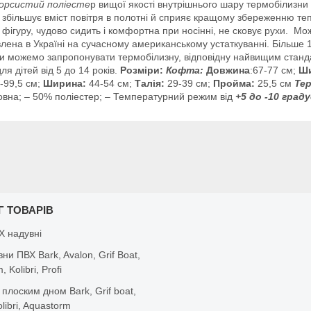
орсистий поліесте
р вищої якості внутрішнього шару термобілизн
и збільшує вміст повітря в полотні й сприяє кращому збереженню т
фігуру
,
чудово
сидить
і
комфортна
при
носінні
, не
сковує рухи
.
Мо
влена
в
Україні
на
сучасному
американському
устаткуванні
.
Більше 
и
можемо
запропонувати
термобілизну
,
відповідну
найвищим
станд
ля дітей від 5 до 14 років.
Розміри:
Кофта:
Довжина
:67-77 см;
Ши
-99,5 см;
Ширина:
44-54 см;
Талія:
29-39 см;
Пройма:
25,5 см
Тер
вна; – 50% поліестер; – Температурний режим від
+5 до -10 граду
Г ТОВАРІВ
Х надувні
вни ПВХ Bark, Avalon, Grif Boat,
 Kolibri, Profi
 плоским дном Bark, Grif boat,
olibri, Aquastorm