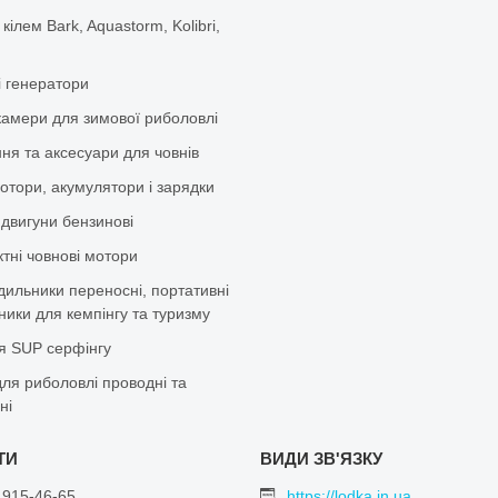
 кілем Bark, Aquastorm, Kolibri,
і генератори
камери для зимової риболовлі
ня та аксесуари для човнів
отори, акумулятори і зарядки
 двигуни бензинові
тні човнові мотори
дильники переносні, портативні
ики для кемпінгу та туризму
я SUP серфінгу
ля риболовлі проводні та
ні
 915-46-65
https://lodka.in.ua