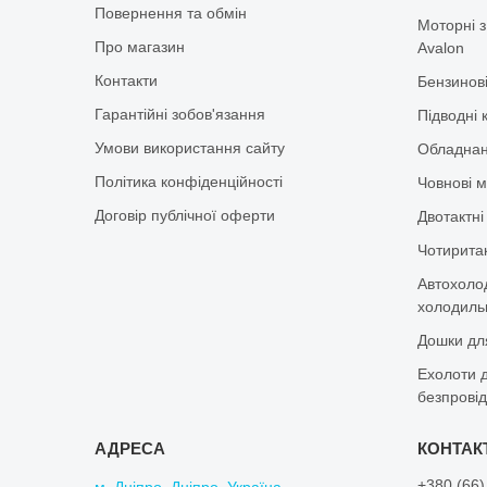
Повернення та обмін
Моторні з
Про магазин
Avalon
Контакти
Бензинов
Гарантійні зобов'язання
Підводні 
Умови використання сайту
Обладнан
Політика конфіденційності
Човнові м
Договір публічної оферти
Двотактні
Чотиритак
Автохоло
холодильн
Дошки дл
Ехолоти д
безпровід
+380 (66)
м. Дніпро, Дніпро, Україна