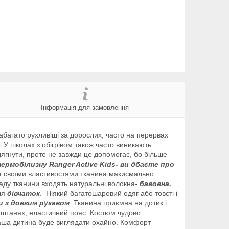
Інформація для замовлення
абагато рухливіші за дорослих, часто на перервах
. У школах з обігрівом також часто виникають
дягнути, проте не завжди це допомогає, бо більше
ермобілизну Ranger Active Kids- ви дбаєте про
За своїми властивостями тканина макисмально
ладу тканини входять натуральні волокна-
бавовна,
ля
дівчаток
.
Ніякий багатошаровий одяг або товсті і
и з довгим рукавом
. Тканина приємна на дотик і
 і штанях, еластичний пояс. Костюм чудово
Ваша дитина буде виглядати охайно. Комфорт