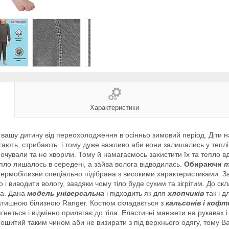
Характеристики
 вашу дитину від переохолодження в осінньо зимовий період. Діти н
ігають, стрибають і тому дуже важливо аби вони залишались у теплі
очували та не хворіли. Тому й намагаємось захистити їх та тепло в
пло лишалось в середені, а зайва волога відводилась.
Обираючи
т
термобілизни спеціально підібрана з високими характеристиками. 
і виводити вологу, завдяки чому тіло буде сухим та зігрітим. До ск
на.
Дана
модель універсальна
і підходить як для
хлопчиків
так і д
затишною білизною Ranger.
Костюм складається з
кальсонів і кофт
гнеться і відмінно прилягає до тіла. Еластичні манжети на рукавах
пошитий таким чином аби не визирати з під верхнього одягу, тому 