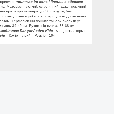
и приємно
прилягає до тіла і ідеально зберігає
епла. Матеріал – легкий, еластичний, дуже приємний
жна
прати
при
температурі
30
градусів
,
без
15
років
успішної
роботи
в
сфері
туризму
дозволили
артам
. Термобілизни пошита так аби охопити усі
рина:
39-49 см;
Рукав від плеча
: 58-68 см;
мобілизна Ranger Active Kids
–
має довгий термін
сів
– Колір – сірий – Розмір: -164