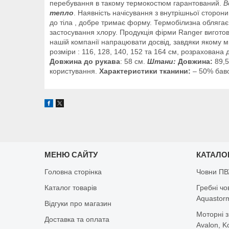
перебування в такому термокостюм гарантований.
В
тепло
. Наявність начісування з внутрішньої сторон
до тіла , добре тримає форму.
Термобілизна
облягає
застосування
хлору
.
Продукція
фірми
Ranger
вигото
нашій
компанії
напрацювати
досвід
,
завдяки якому
м
розміри : 116, 128, 140, 152 та 164 см, розрахована д
Довжина до рукава
: 58 см.
Штани:
Довжина:
89,5
користування.
Характеристики тканини:
– 50% баво
МЕНЮ САЙТУ
КАТАЛО
Головна сторінка
Човни ПВ
Каталог товарів
Гребні чо
Aquastorm,
Відгуки про магазин
Моторні з
Доставка та оплата
Avalon, K