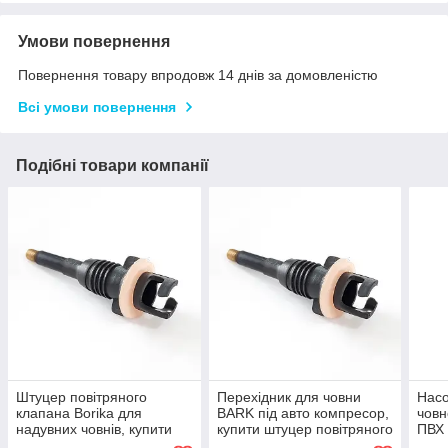
Умови повернення
Повернення товару впродовж 14 днів за домовленістю
Всі умови повернення
Подібні товари компанії
Штуцер повітряного
Перехідник для човни
Насо
клапана Borika для
BARK під авто компресор,
човн
надувних човнів, купити
купити штуцер повітряного
ПВХ 
перехідник для
клапана БАРК для
з по