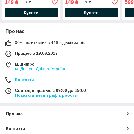
149
149
599
₴
₴
170 ₴
170 ₴
накачування човна під
накачування човни ПВХ
авто компресор
Купити
Купити
Про нас
90% позитивних з 446 відгуків за рік
Працює з 19.06.2017
м. Дніпро
м. Дніпро, Дніпро, Україна
Контакти
Сьогодні працює з 09:00 до 19:00
Показати весь графік роботи
Про нас
Контакти