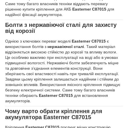
Саме тому багато власників техніки віддають перевагу
рішенню купити кріплення для АКБ
Easterner C87015
для
надійної фіксації акумулятора.
Болти з
нержавіючої сталі
для захисту
від корозії
Однією з ключових переваг моделі
Easterner C87015
є
використання болтів з
нержавіючої сталі
. Такий матеріал
відрізняється високою стійкістю до корозії та впливу вологи.
Це особливо важливо при експлуатації на воді або в умовах
підвищеної вологості. Нержавіючі болти забезпечують міцне
та довговічне з’єднання елементів конструкції. Вони
зберігають свої властивості навіть при тривалій експлуатації.
Завдяки цьому кріплення залишається надійним і стійким до
зовнішніх впливів. Використання якісного кріплення підвищує
безпеку електричної системи. Саме тому багато власників
техніки обирають
Easterner C87015
для встановлення
акумуляторів.
Чому варто обрати кріплення для
акумулятора
Easterner C87015
Кріплення
Easterner C87015
поєднує міцну конструкцію,