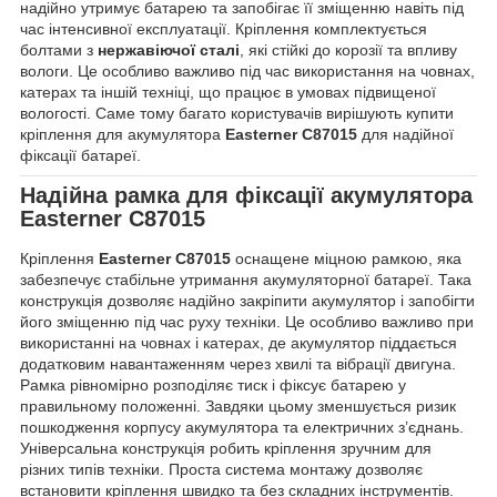
надійно утримує батарею та запобігає її зміщенню навіть під
час інтенсивної експлуатації. Кріплення комплектується
болтами з
нержавіючої сталі
, які стійкі до корозії та впливу
вологи. Це особливо важливо під час використання на човнах,
катерах та іншій техніці, що працює в умовах підвищеної
вологості. Саме тому багато користувачів вирішують купити
кріплення для акумулятора
Easterner C87015
для надійної
фіксації батареї.
Надійна рамка для фіксації акумулятора
Easterner C87015
Кріплення
Easterner C87015
оснащене міцною рамкою, яка
забезпечує стабільне утримання акумуляторної батареї. Така
конструкція дозволяє надійно закріпити акумулятор і запобігти
його зміщенню під час руху техніки. Це особливо важливо при
використанні на човнах і катерах, де акумулятор піддається
додатковим навантаженням через хвилі та вібрації двигуна.
Рамка рівномірно розподіляє тиск і фіксує батарею у
правильному положенні. Завдяки цьому зменшується ризик
пошкодження корпусу акумулятора та електричних з’єднань.
Універсальна конструкція робить кріплення зручним для
різних типів техніки. Проста система монтажу дозволяє
встановити кріплення швидко та без складних інструментів.