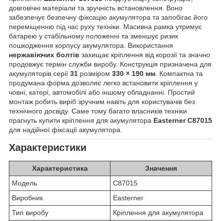
довговічні матеріали та зручність встановлення. Воно
забезпечує безпечну фіксацію акумулятора та запобігає його
переміщенню під час руху техніки. Масивна рамка утримує
батарею у стабільному положенні та зменшує ризик
пошкодження корпусу акумулятора. Використання
нержавіючих болтів
захищає кріплення від корозії та значно
продовжує термін служби виробу. Конструкція призначена для
акумуляторів серії
31
розміром
330 × 190 мм
. Компактна та
продумана форма дозволяє легко встановити кріплення у
човні, катері, автомобілі або іншому обладнанні. Простий
монтаж робить виріб зручним навіть для користувачів без
технічного досвіду. Саме тому багато власників техніки
прагнуть купити кріплення для акумулятора
Easterner C87015
для надійної фіксації акумулятора.
Характеристики
Характеристика
Значення
Модель
C87015
Виробник
Easterner
Тип виробу
Кріплення для акумулятора