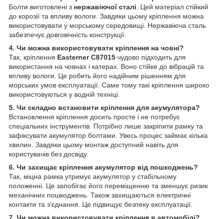
Болти виготовлені з
нержавіючої сталі
. Цей матеріал стійкий
до корозії та впливу вологи. Завдяки цьому кріплення можна
використовувати у морському середовищі. Нержавіюча сталь
забезпечує довговічність конструкції.
4. Чи можна використовувати кріплення на човні?
Так, кріплення
Easterner C87015
чудово підходить для
використання на човнах і катерах. Воно стійке до вібрацій та
впливу вологи. Це робить його надійним рішенням для
морських умов експлуатації. Саме тому такі кріплення широко
використовуються у водній техніці.
5. Чи складно встановити кріплення для акумулятора?
Встановлення кріплення досить просте і не потребує
спеціальних інструментів. Потрібно лише закріпити рамку та
зафіксувати акумулятор болтами. Увесь процес займає кілька
хвилин. Завдяки цьому монтаж доступний навіть для
користувачів без досвіду.
6. Чи захищає кріплення акумулятор від пошкоджень?
Так, міцна рамка утримує акумулятор у стабільному
положенні. Це запобігає його переміщенню та зменшує ризик
механічних пошкоджень. Також захищаються електричні
контакти та з’єднання. Це підвищує безпеку експлуатації.
7. Чи можна використовувати кріплення в автомобілі?