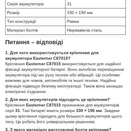
Серія акумулятора
31
Розмір
330 × 190 мм
Тип конструкції
Рамка
Матеріал болтів
Нержавіюча сталь
Питання – відповіді
1. Для чого використовується кріплення для
акумулятора Easterner C87015?
Кріплення
Easterner C87015
використовується для надійної
фіксації акумуляторної батареї. Воно запобігає переміщенню
акумулятора під час руху техніки або вібрацій. Це особливо
важливо для човнів, автомобілів та іншої техніки. Надійна
фіксація підвищує безпеку експлуатації. Також вона захищає
електричні з’єднання.
2. Для яких акумуляторів підходить це кріплення?
Кріплення
Easterner C87015
призначене для акумуляторів
серії
31
. Такі батареї мають розміри
330 × 190 мм
. Завдяки
цьому кріплення підходить для більшості акумуляторів цього
типу. Це робить його універсальним рішенням.
3. З якого матеріалу виготовлені болти кріплення?