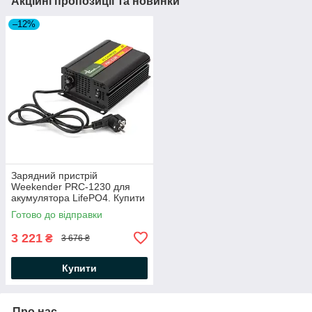
Акційні пропозиції та новинки
–12%
Зарядний пристрій
Weekender PRC-1230 для
акумулятора LifePO4. Купити
зарядку для літій-залізо
Готово до відправки
фосфатного акумулятора
Вікендер
3 221
₴
3 676 ₴
Купити
Про нас