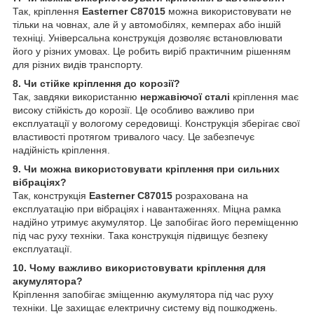
Так, кріплення
Easterner C87015
можна використовувати не
тільки на човнах, але й у автомобілях, кемперах або іншій
техніці. Універсальна конструкція дозволяє встановлювати
його у різних умовах. Це робить виріб практичним рішенням
для різних видів транспорту.
8. Чи стійке кріплення до корозії?
Так, завдяки використанню
нержавіючої сталі
кріплення має
високу стійкість до корозії. Це особливо важливо при
експлуатації у вологому середовищі. Конструкція зберігає свої
властивості протягом тривалого часу. Це забезпечує
надійність кріплення.
9. Чи можна використовувати кріплення при сильних
вібраціях?
Так, конструкція
Easterner C87015
розрахована на
експлуатацію при вібраціях і навантаженнях. Міцна рамка
надійно утримує акумулятор. Це запобігає його переміщенню
під час руху техніки. Така конструкція підвищує безпеку
експлуатації.
10. Чому важливо використовувати кріплення для
акумулятора?
Кріплення запобігає зміщенню акумулятора під час руху
техніки. Це захищає електричну систему від пошкоджень.