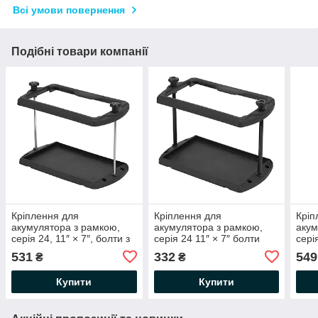
Всі умови повернення
Подібні товари компанії
Кріплення для
Кріплення для
Кріп
акумулятора з рамкою,
акумулятора з рамкою,
акум
серія 24, 11″ × 7″, болти з
серія 24 11″ × 7″ болти
сері
нержавіючої сталі C87011
пластикові C87013
нерж
531
332
549
₴
₴
Купити
Купити