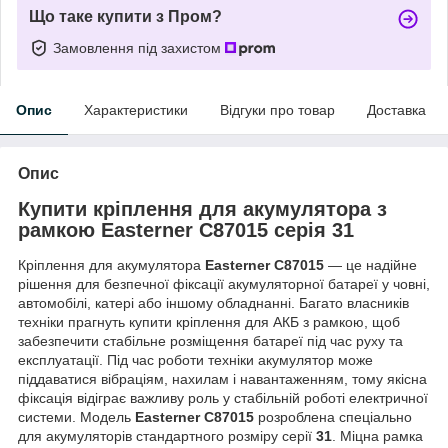
Що таке купити з Пром?
Замовлення під захистом
Опис
Характеристики
Відгуки про товар
Доставка
Опис
Купити кріплення для акумулятора з
рамкою
Easterner C87015
серія
31
Кріплення для акумулятора
Easterner C87015
— це надійне
рішення для безпечної фіксації акумуляторної батареї у човні,
автомобілі, катері або іншому обладнанні. Багато власників
техніки прагнуть купити кріплення для АКБ з рамкою, щоб
забезпечити стабільне розміщення батареї під час руху та
експлуатації. Під час роботи техніки акумулятор може
піддаватися вібраціям, нахилам і навантаженням, тому якісна
фіксація відіграє важливу роль у стабільній роботі електричної
системи. Модель
Easterner C87015
розроблена спеціально
для акумуляторів стандартного розміру серії
31
. Міцна рамка