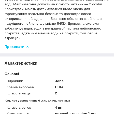
воді. Максимальна допустима кількість катаних — 2 особи.
Користувачі мають дотримуватися цього числа для
гарантування загальної безпеки та довгострокового
використання обладнання. Зовнішня оболонка зроблена з
надміцного нейлону щільністю 840D. Дренажна система
забезпечує відтік води з внутрішньої частини нейлонового
покриття, адже чим менше води на покритті, тим легше
атракціон.
Приховати
Характеристики
Основні
Виробник
Jobe
Країна виробник
США
Кількість місць
2
Користувальницькі характеристики
Кількість ручок
4 шт
Комплектація
водний атракціон 1 шт.,