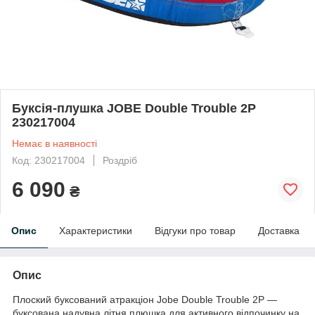
Буксія-плушка JOBE Double Trouble 2P
230217004
Немає в наявності
Код: 230217004
Роздріб
6 090
₴
Опис
Характеристики
Відгуки про товар
Доставка
Опис
Плоский буксований атракціон Jobe Double Trouble 2P —
буксована надувна літня плюшка для активного відпочинку на