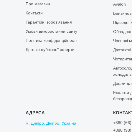
Про магазин
Avalon
Контакти
Бензинов
Гарантійні зобов'язання
Підводні 
Умови використання сайту
Обладнан
Політика конфіденційності
Човнові м
Договір публічної оферти
Двотактні
Чотиритак
Автохоло
холодильн
Дошки дл
Ехолоти д
безпровід
+380 (66)
м. Дніпро, Дніпро, Україна
+380 (98)