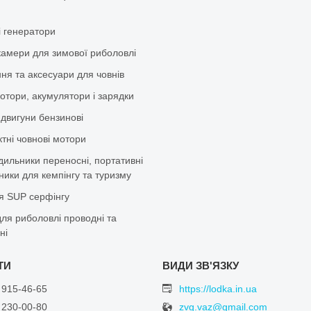
і генератори
камери для зимової риболовлі
ня та аксесуари для човнів
отори, акумулятори і зарядки
 двигуни бензинові
тні човнові мотори
дильники переносні, портативні
ики для кемпінгу та туризму
я SUP серфінгу
ля риболовлі проводні та
ні
 915-46-65
https://lodka.in.ua
 230-00-80
zvg.vaz@gmail.com