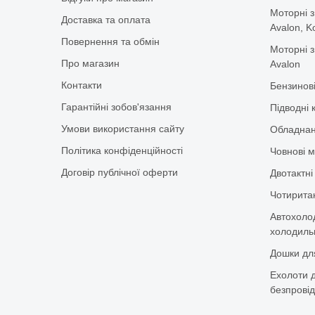
Моторні з
Доставка та оплата
Avalon, K
Повернення та обмін
Моторні з
Про магазин
Avalon
Контакти
Бензинов
Гарантійні зобов'язання
Підводні 
Умови використання сайту
Обладнан
Політика конфіденційності
Човнові м
Договір публічної оферти
Двотактні
Чотиритак
Автохоло
холодильн
Дошки дл
Ехолоти д
безпровід