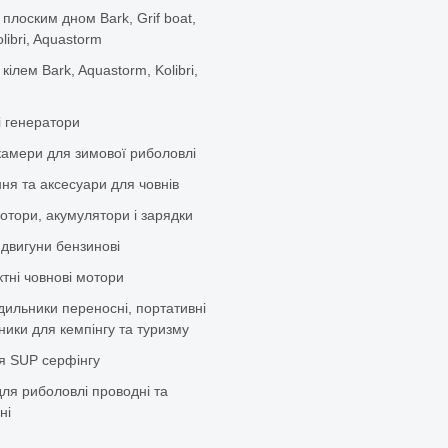
 плоским дном Bark, Grif boat,
olibri, Aquastorm
 кілем Bark, Aquastorm, Kolibri,
і генератори
камери для зимової риболовлі
ня та аксесуари для човнів
отори, акумулятори і зарядки
 двигуни бензинові
тні човнові мотори
дильники переносні, портативні
ики для кемпінгу та туризму
я SUP серфінгу
ля риболовлі проводні та
ні