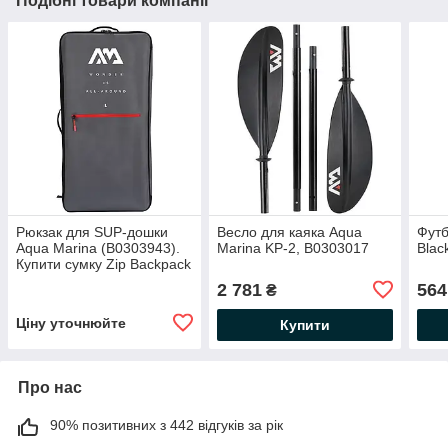
Подібні товари компанії
Рюкзак для SUP-дошки
Весло для каяка Aqua
Футб
Aqua Marina (B0303943).
Marina KP-2, B0303017
Bla
Купити сумку Zip Backpack
L сіру для САП-дошки
2 781
564
₴
94×46×27 см
Ціну уточнюйте
Купити
Про нас
90% позитивних з 442 відгуків за рік