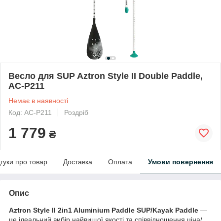
Весло для SUP Aztron Style II Double Paddle,
AC-P211
Немає в наявності
Код: AC-P211
Роздріб
1 779
₴
дгуки про товар
Доставка
Оплата
Умови повернення
Опис
Aztron Style II 2in1 Aluminium Paddle SUP/Kayak Paddle
—
це ідеальний вибір найвищої якості та співвідношення ціна/