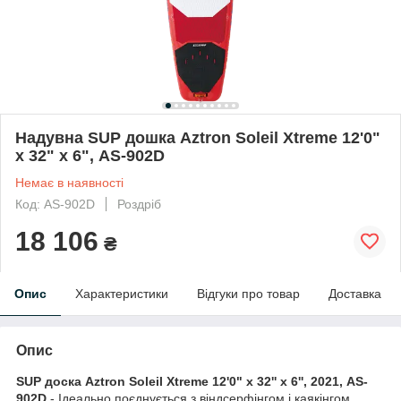
Надувна SUP дошка Aztron Soleil Xtreme 12'0"
x 32" х 6", AS-902D
Немає в наявності
Код: AS-902D
Роздріб
18 106
₴
Опис
Характеристики
Відгуки про товар
Доставка
Опис
SUP доска Aztron Soleil Xtreme 12'0" x 32'' х 6'', 2021, AS-
902D
- Ідеально поєднується з віндсерфінгом і каякінгом.