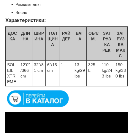
Ремкомплект
Весло
Характеристики:
ДОС
ДЛИ
ШИР
ТОЛ
РАЙ
ВАГ
ОБ'Є
ЗАГ
ЗАГ
КА
НА
ИНА
ЩИН
ДЕР
А
М.
РУЗ
РУЗ
А
КА
КА
РЕК.
МАК
С.
SOL
12'0"
32"/8
6"/15
1
13
325
110
150
EIL
/366
1 cm
cm
kg/29
L
kg/24
kg/33
XTR
cm
lbs
3 lbs
0 lbs
EME