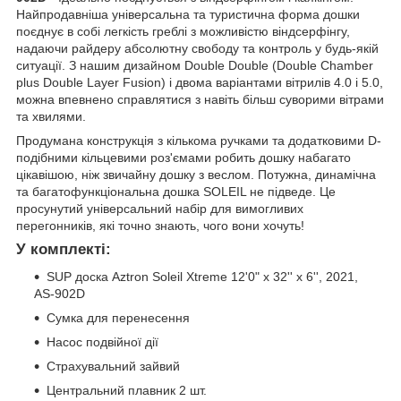
Найпродавніша універсальна та туристична форма дошки
поєднує в собі легкість греблі з можливістю віндсерфінгу,
надаючи райдеру абсолютну свободу та контроль у будь-якій
ситуації. З нашим дизайном Double Double (Double Chamber
plus Double Layer Fusion) і двома варіантами вітрилів 4.0 і 5.0,
можна впевнено справлятися з навіть більш суворими вітрами
та хвилями.
Продумана конструкція з кількома ручками та додатковими D-
подібними кільцевими роз'ємами робить дошку набагато
цікавішою, ніж звичайну дошку з веслом. Потужна, динамічна
та багатофункціональна дошка SOLEIL не підведе. Це
просунутий універсальний набір для вимогливих
перегонників, які точно знають, чого вони хочуть!
У комплекті:
SUP доска Aztron Soleil Xtreme 12'0" x 32'' х 6'', 2021,
AS-902D
Сумка для перенесення
Насос подвійної дії
Страхувальний зайвий
Центральний плавник 2 шт.