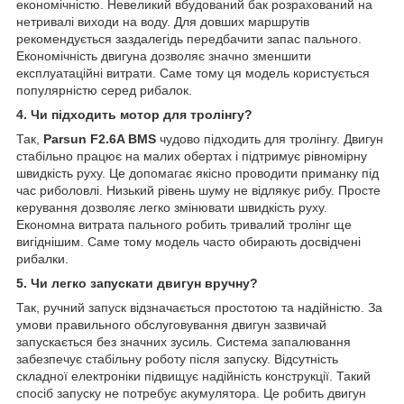
економічністю. Невеликий вбудований бак розрахований на
нетривалі виходи на воду. Для довших маршрутів
рекомендується заздалегідь передбачити запас пального.
Економічність двигуна дозволяє значно зменшити
експлуатаційні витрати. Саме тому ця модель користується
популярністю серед рибалок.
4. Чи підходить мотор для тролінгу?
Так,
Parsun F2.6A BMS
чудово підходить для тролінгу. Двигун
стабільно працює на малих обертах і підтримує рівномірну
швидкість руху. Це допомагає якісно проводити приманку під
час риболовлі. Низький рівень шуму не відлякує рибу. Просте
керування дозволяє легко змінювати швидкість руху.
Економна витрата пального робить тривалий тролінг ще
вигіднішим. Саме тому модель часто обирають досвідчені
рибалки.
5. Чи легко запускати двигун вручну?
Так, ручний запуск відзначається простотою та надійністю. За
умови правильного обслуговування двигун зазвичай
запускається без значних зусиль. Система запалювання
забезпечує стабільну роботу після запуску. Відсутність
складної електроніки підвищує надійність конструкції. Такий
спосіб запуску не потребує акумулятора. Це робить двигун