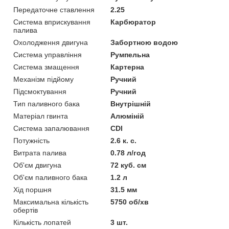
Передаточне ставлення
2.25
Система вприскування
Карбюратор
палива
Охолодження двигуна
Забортною водою
Система управління
Румпельна
Система змащення
Картерна
Механізм підйому
Ручний
Підсмоктування
Ручний
Тип паливного бака
Внутрішній
Матеріал гвинта
Алюміній
Система запалювання
CDI
Потужність
2.6 к. с.
Витрата палива
0.78 л/год
Об'єм двигуна
72 куб. см
Об'єм паливного бака
1.2 л
Хід поршня
31.5 мм
Максимальна кількість
5750 об/хв
обертів
Кількість лопатей
3 шт.