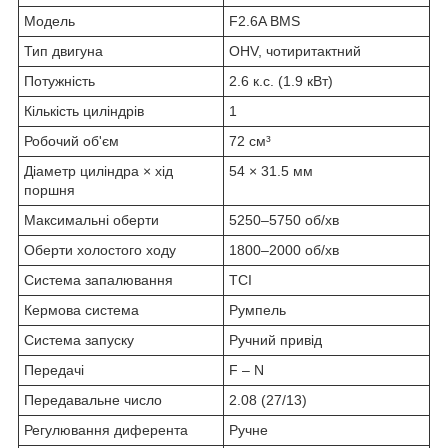
Модель
F2.6A BMS
Тип двигуна
OHV, чотиритактний
Потужність
2.6 к.с. (1.9 кВт)
Кількість циліндрів
1
Робочий об'єм
72 см³
Діаметр циліндра × хід
54 × 31.5 мм
поршня
Максимальні оберти
5250–5750 об/хв
Оберти холостого ходу
1800–2000 об/хв
Система запалювання
TCI
Кермова система
Румпель
Система запуску
Ручний привід
Передачі
F – N
Передавальне число
2.08 (27/13)
Регулювання диферента
Ручне