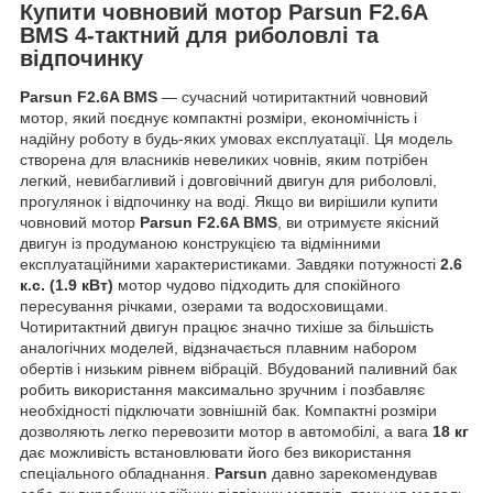
Купити човновий мотор
Parsun F2.6A
BMS
4-тактний для риболовлі та
відпочинку
Parsun F2.6A BMS
— сучасний чотиритактний човновий
мотор, який поєднує компактні розміри, економічність і
надійну роботу в будь-яких умовах експлуатації. Ця модель
створена для власників невеликих човнів, яким потрібен
легкий, невибагливий і довговічний двигун для риболовлі,
прогулянок і відпочинку на воді. Якщо ви вирішили купити
човновий мотор
Parsun F2.6A BMS
, ви отримуєте якісний
двигун із продуманою конструкцією та відмінними
експлуатаційними характеристиками. Завдяки потужності
2.6
к.с. (1.9 кВт)
мотор чудово підходить для спокійного
пересування річками, озерами та водосховищами.
Чотиритактний двигун працює значно тихіше за більшість
аналогічних моделей, відзначається плавним набором
обертів і низьким рівнем вібрацій. Вбудований паливний бак
робить використання максимально зручним і позбавляє
необхідності підключати зовнішній бак. Компактні розміри
дозволяють легко перевозити мотор в автомобілі, а вага
18 кг
дає можливість встановлювати його без використання
спеціального обладнання.
Parsun
давно зарекомендував