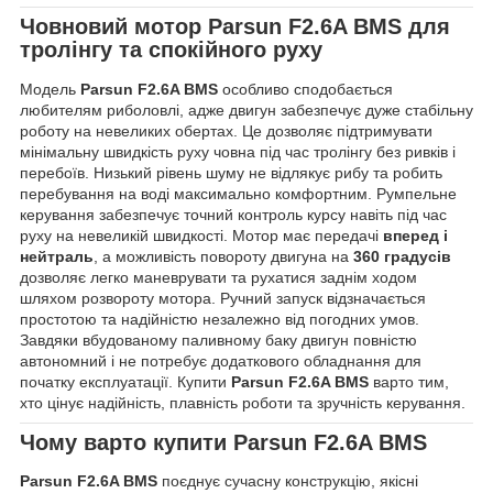
Човновий мотор
Parsun F2.6A BMS
для
тролінгу та спокійного руху
Модель
Parsun F2.6A BMS
особливо сподобається
любителям риболовлі, адже двигун забезпечує дуже стабільну
роботу на невеликих обертах. Це дозволяє підтримувати
мінімальну швидкість руху човна під час тролінгу без ривків і
перебоїв. Низький рівень шуму не відлякує рибу та робить
перебування на воді максимально комфортним. Румпельне
керування забезпечує точний контроль курсу навіть під час
руху на невеликій швидкості. Мотор має передачі
вперед і
нейтраль
, а можливість повороту двигуна на
360 градусів
дозволяє легко маневрувати та рухатися заднім ходом
шляхом розвороту мотора. Ручний запуск відзначається
простотою та надійністю незалежно від погодних умов.
Завдяки вбудованому паливному баку двигун повністю
автономний і не потребує додаткового обладнання для
початку експлуатації. Купити
Parsun F2.6A BMS
варто тим,
хто цінує надійність, плавність роботи та зручність керування.
Чому варто купити
Parsun F2.6A BMS
Parsun F2.6A BMS
поєднує сучасну конструкцію, якісні