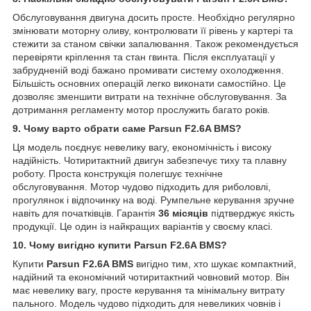
Обслуговування двигуна досить просте. Необхідно регулярно
змінювати моторну оливу, контролювати її рівень у картері та
стежити за станом свічки запалювання. Також рекомендується
перевіряти кріплення та стан гвинта. Після експлуатації у
забрудненій воді бажано промивати систему охолодження.
Більшість основних операцій легко виконати самостійно. Це
дозволяє зменшити витрати на технічне обслуговування. За
дотримання регламенту мотор прослужить багато років.
9. Чому варто обрати саме Parsun F2.6A BMS?
Ця модель поєднує невелику вагу, економічність і високу
надійність. Чотиритактний двигун забезпечує тиху та плавну
роботу. Проста конструкція полегшує технічне
обслуговування. Мотор чудово підходить для риболовлі,
прогулянок і відпочинку на воді. Румпельне керування зручне
навіть для початківців. Гарантія
36 місяців
підтверджує якість
продукції. Це один із найкращих варіантів у своєму класі.
10. Чому вигідно купити Parsun F2.6A BMS?
Купити
Parsun F2.6A BMS
вигідно тим, хто шукає компактний,
надійний та економічний чотиритактний човновий мотор. Він
має невелику вагу, просте керування та мінімальну витрату
пального. Модель чудово підходить для невеликих човнів і