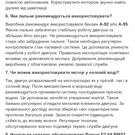
повністю автономним. Користуватися мотором зручно навіть
далеко від цивілізації.
6. Яке пальне рекомендується використовувати?
Виробник рекомендує використовувати бензин
А-92
або
А-95
.
Якісне пальне забезпечує стабільну роботу двигуна та
збільшує його ресурс. Не рекомендується використовувати
старе або забруднене пальне. Також необхідно регулярно
контролювати стан паливної системи. Це допомагає уникнути
перебоїв у роботі двигуна. Правильна експлуатація позитивно
впливає на довговічність мотора. Дотримання рекомендацій
виробника є обов'язковою умовою тривалої служби.
7. Чи можна використовувати мотор у солоній воді?
Так, двигун розрахований на експлуатацію як у прісній, так і в
солоній воді. Після використання в морській воді
рекомендується промивати систему охолодження прісною
водою. Це допомагає запобігти утворенню корозії. Також
бажано регулярно оглядати металеві елементи двигуна. За
правильного догляду мотор зберігає свої характеристики
протягом багатьох років. Захисні покриття підвищують
стійкість до впливу вологи. Регулярне технічне
обслуговування значно подовжує термін служби двигуна.
8. Наскільки складно обслуговувати Parsun F2.6A BMS?