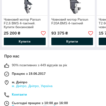
Човновий мотор Parsun
Човновий мотор Parsun
Човн
F2,6 BMS 4-тактний.
F20A BMS 4-тактний
T2.6
Купити бензиновий
човн
човновий мотор Парсун
2.6 
25 200
93 375
15 
₴
₴
Ф2.6БМС
Купити
Купити
Про нас
90% позитивних з 449 відгуків за рік
Працює з 19.06.2017
м. Дніпро
м. Дніпро, Дніпро, Україна
Контакти
Сьогодні працює з 10:00 до 16:00