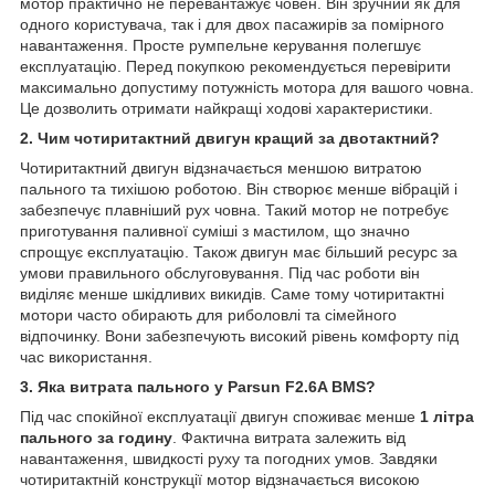
мотор практично не перевантажує човен. Він зручний як для
одного користувача, так і для двох пасажирів за помірного
навантаження. Просте румпельне керування полегшує
експлуатацію. Перед покупкою рекомендується перевірити
максимально допустиму потужність мотора для вашого човна.
Це дозволить отримати найкращі ходові характеристики.
2. Чим чотиритактний двигун кращий за двотактний?
Чотиритактний двигун відзначається меншою витратою
пального та тихішою роботою. Він створює менше вібрацій і
забезпечує плавніший рух човна. Такий мотор не потребує
приготування паливної суміші з мастилом, що значно
спрощує експлуатацію. Також двигун має більший ресурс за
умови правильного обслуговування. Під час роботи він
виділяє менше шкідливих викидів. Саме тому чотиритактні
мотори часто обирають для риболовлі та сімейного
відпочинку. Вони забезпечують високий рівень комфорту під
час використання.
3. Яка витрата пального у Parsun F2.6A BMS?
Під час спокійної експлуатації двигун споживає менше
1 літра
пального за годину
. Фактична витрата залежить від
навантаження, швидкості руху та погодних умов. Завдяки
чотиритактній конструкції мотор відзначається високою