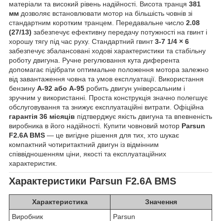
матеріали та високий рівень надійності. Висота транця
381
мм
дозволяє встановлювати мотор на більшість човнів зі
стандартним коротким транцем. Передавальне число
2.08
(27/13)
забезпечує ефективну передачу потужності на гвинт і
хорошу тягу під час руху. Стандартний гвинт
3-7 1/4 × 6
забезпечує збалансовані ходові характеристики та стабільну
роботу двигуна. Ручне регулювання кута диферента
допомагає підібрати оптимальне положення мотора залежно
від завантаження човна та умов експлуатації. Використання
бензину
А-92 або А-95
робить двигун універсальним і
зручним у використанні. Проста конструкція значно полегшує
обслуговування та знижує експлуатаційні витрати. Офіційна
гарантія 36 місяців
підтверджує якість двигуна та впевненість
виробника в його надійності. Купити човновий мотор
Parsun
F2.6A BMS
— це вигідне рішення для тих, хто шукає
компактний чотиритактний двигун із відмінним
співвідношенням ціни, якості та експлуатаційних
характеристик.
Характеристики
Parsun F2.6A BMS
Характеристика
Значення
Виробник
Parsun