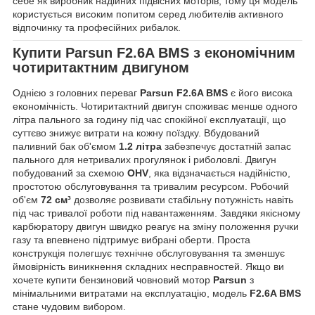
себе як виробник надійних підвісних моторів, тому ця модель
користується високим попитом серед любителів активного
відпочинку та професійних рибалок.
Купити
Parsun F2.6A BMS
з економічним
чотиритактним двигуном
Однією з головних переваг
Parsun F2.6A BMS
є його висока
економічність. Чотиритактний двигун споживає менше одного
літра пального за годину під час спокійної експлуатації, що
суттєво знижує витрати на кожну поїздку. Вбудований
паливний бак об'ємом
1.2 літра
забезпечує достатній запас
пального для нетривалих прогулянок і риболовлі. Двигун
побудований за схемою
OHV
, яка відзначається надійністю,
простотою обслуговування та тривалим ресурсом. Робочий
об'єм
72 см³
дозволяє розвивати стабільну потужність навіть
під час тривалої роботи під навантаженням. Завдяки якісному
карбюратору двигун швидко реагує на зміну положення ручки
газу та впевнено підтримує вибрані оберти. Проста
конструкція полегшує технічне обслуговування та зменшує
ймовірність виникнення складних несправностей. Якщо ви
хочете купити бензиновий човновий мотор
Parsun
з
мінімальними витратами на експлуатацію, модель
F2.6A BMS
стане чудовим вибором.