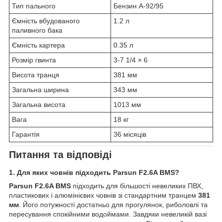
Тип пального
Бензин А-92/95
Ємність вбудованого
1.2 л
паливного бака
Ємність картера
0.35 л
Розмір гвинта
3-7 1/4 × 6
Висота транця
381 мм
Загальна ширина
343 мм
Загальна висота
1013 мм
Вага
18 кг
Гарантія
36 місяців
Питання та відповіді
1. Для яких човнів підходить Parsun F2.6A BMS?
Parsun F2.6A BMS
підходить для більшості невеликих ПВХ,
пластикових і алюмінієвих човнів зі стандартним транцем
381
мм
. Його потужності достатньо для прогулянок, риболовлі та
пересування спокійними водоймами. Завдяки невеликій вазі