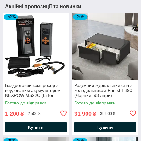
Акційні пропозиції та новинки
–52%
–20%
Бездротовий компресор з
Розумний журнальний стіл з
вбудованим акумулятором
холодильником Primst TB90
NEXPOW MS22C (Li-Ion,
(Чорний, 93 літри)
6000 mAh, 60W)
Готово до відправки
Готово до відправки
1 200
31 900
₴
₴
2 500 ₴
39 900 ₴
Купити
Купити
–20%
–20%