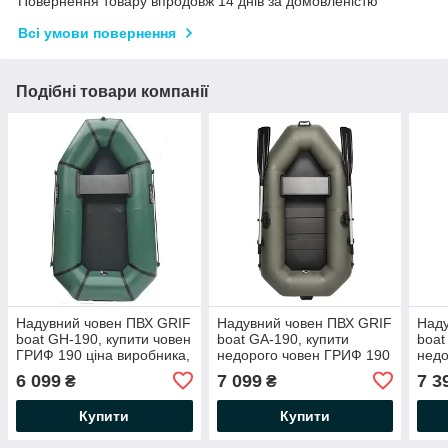
Повернення товару впродовж 14 днів за домовленістю
Всі умови повернення
Подібні товари компанії
Надувний човен ПВХ GRIF
Надувний човен ПВХ GRIF
Наду
boat GH-190, купити човен
boat GA-190, купити
boat
ГРИФ 190 ціна виробника,
недорого човен ГРИФ 190
недо
гумові човни 1 місцеві
ціна виробника, гумові
ціна
6 099
7 099
7 3
₴
₴
човни
човн
Купити
Купити