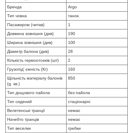
Бренда
Argo
Тип човна
танок.
Пасажиром (читав)
1
Довжина зовнішня (див)
190
Ширина зовнішня (див)
100
Діаметр балона (див)
28
Кількість гермоотсеків (шт)
2
Грузопід' ємність (Кг)
160
Щільність матеріалу балонів
850
(g. кв.)
Тип дощового пайола
без пайола
Тип сидений
стаціонарні
Велетенські транції
немає
Начебто транців
немає
Тип веселки
гребки