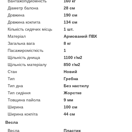
Вантажопідйомність
160 кг
Діаметр балона
28 см
Довжина
190 см
Довжина кокпита
134 см
Кількість сидячих місць
1 шт.
Матеріал
Армований ПВХ
Загальна вага
8 кг
Пасажиромісткість
1
Щільність днища
1100 г/м2
Щільність матеріалу
850 г/м2
Стан
Новий
Тип
Гребна
Тип дна
Без настилу
Тип сидіння
Жорстке
Товщина пайола
9 мм
Ширина
100 см
Ширина кокпіта
44 см
Весла
Весла
Пластик