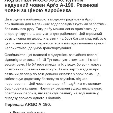
надувний човен Арґо А-190. Резинові
човни за ціною виробника
Ця модель є найменшою в модному ряді човнів Арго і
призначена для маленьких водопровідів з густими заростями,
без сильного руху. Таку рибу можна легко прив’язати до
очерету і зручно влаштувати для риболовлі. Цей скромний
розмір човна не дозволить взяти на борт багато снастей, але
цей човен спокійно переноситься у вигляді звичайної сумки і
неприхітливої до умов транспортування.
Особливістю цієї плавості є відсутність звичайних весел і
відповідно вимиканий. Ці Тут виконують компактні і міцні
весла-греки. Не бійтеся викидати їх у воду, бо вони мають
позитивний плавець і не тонуть. Також варто згадати про
рятівний леопер по всій довжині екіпажів з обох боків, що
забезпечує додаткову безпеку та зручність під час
перенесення. Цей човен оснащений надійним металевим
буксировим кільцем. Човни виготовлені з двох незалежних
повітряних балонів, що гарантує безпеку на воді навіть у
випадку проколу одного з балонів.
Перевага ARGO A-190:
Компактний розмір;