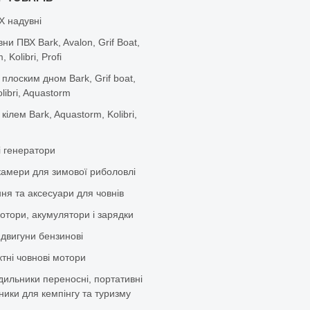
Х надувні
вни ПВХ Bark, Avalon, Grif Boat,
 Kolibri, Profi
 плоским дном Bark, Grif boat,
olibri, Aquastorm
 кілем Bark, Aquastorm, Kolibri,
і генератори
камери для зимової риболовлі
ня та аксесуари для човнів
отори, акумулятори і зарядки
 двигуни бензинові
тні човнові мотори
дильники переносні, портативні
ики для кемпінгу та туризму