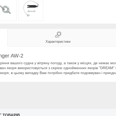
Характеристики
nger AW-2
іння вашого судна у вітряну погоду, а також у місцях, де немає мож
ач якоря використовується з серією однойменних якорів "DREAM" ваг
коря, в цьому випадку Вам потрібно придбати подовжувач і приєдна
Г ТОВАРІВ