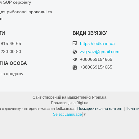
я SUP серфінгу
ля риболовлі проводні та
ні
 915-46-65
https://lodka.in.ua
 230-00-80
zvg.vaz@gmail.com
+380669154665
+380669154665
 з продажу
Сайт створений на маркетплейсі
Prom.ua
Продавець на Bigl.ua
✅ Все для човнів та відпочинку - інтернет-магазин lodka.in.ua |
Поскаржитися на контент
|
Політик
Select Language
▼