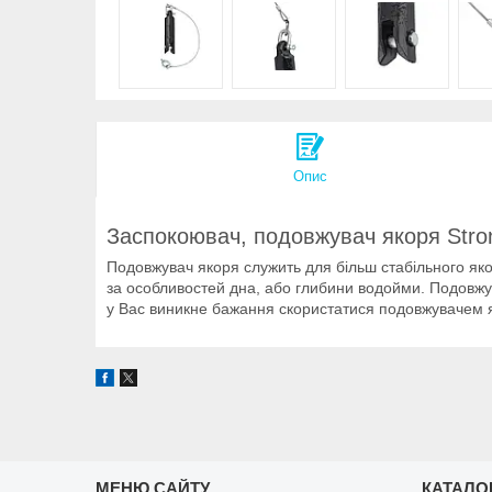
Опис
Заспокоювач, подовжувач якоря Stro
Подовжувач якоря служить для більш стабільного якор
за особливостей дна, або глибини водойми. Подовжув
у Вас виникне бажання скористатися подовжувачем я
МЕНЮ САЙТУ
КАТАЛО