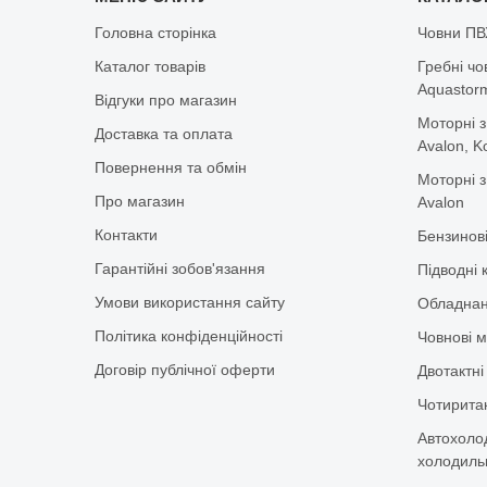
Головна сторінка
Човни ПВ
Каталог товарів
Гребні чо
Aquastorm,
Відгуки про магазин
Моторні з
Доставка та оплата
Avalon, K
Повернення та обмін
Моторні з
Про магазин
Avalon
Контакти
Бензинов
Гарантійні зобов'язання
Підводні 
Умови використання сайту
Обладнан
Політика конфіденційності
Човнові м
Договір публічної оферти
Двотактні
Чотиритак
Автохоло
холодильн