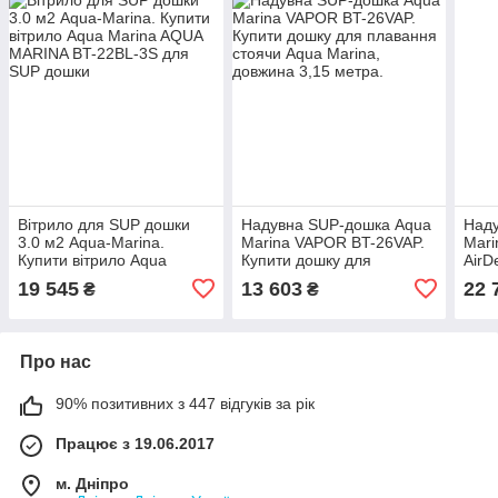
Вітрило для SUP дошки
Надувна SUP-дошка Aqua
Наду
3.0 м2 Aqua-Marina.
Marina VAPOR BT-26VAP.
Mari
Купити вітрило Aqua
Купити дошку для
AirD
Marina AQUA MARINA BT-
плавання стоячи Aqua
над
19 545
13 603
22 
₴
₴
22BL-3S для SUP дошки
Marina, довжина 3,15
U-Sh
метра.
Про нас
90% позитивних з 447 відгуків за рік
Працює з 19.06.2017
м. Дніпро