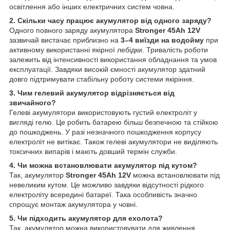
освітлення або інших електричних систем човна.
2. Скільки часу працює акумулятор від одного заряду?
Одного повного заряду акумулятора
Stronger 45Ah 12V
зазвичай вистачає приблизно на
3–4 виїзди на водойму
при
активному використанні якірної лебідки. Тривалість роботи
залежить від інтенсивності використання обладнання та умов
експлуатації. Завдяки високій ємності акумулятор здатний
довго підтримувати стабільну роботу системи якіріння.
3. Чим гелевий акумулятор відрізняється від
звичайного?
Гелеві акумулятори використовують густий електроліт у
вигляді гелю. Це робить батарею більш безпечною та стійкою
до пошкоджень. У разі незначного пошкодження корпусу
електроліт не витікає. Також гелеві акумулятори не виділяють
токсичних випарів і мають довший термін служби.
4. Чи можна встановлювати акумулятор під кутом?
Так, акумулятор
Stronger 45Ah 12V
можна встановлювати під
невеликим кутом. Це можливо завдяки відсутності рідкого
електроліту всередині батареї. Така особливість значно
спрощує монтаж акумулятора у човні.
5. Чи підходить акумулятор для ехолота?
Так, акумулятор можна використовувати для живлення