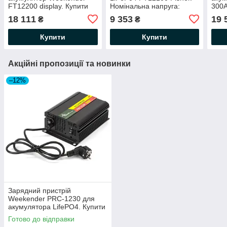
FT12200 display. Купити
Номінальна напруга:
300A
акумулятор для газового
12.8V. Номінальна
Купи
18 111
9 353
19 
₴
₴
котла, безперебійника
ємність: 100Ah
газо
безп
Купити
Купити
Акційні пропозиції та новинки
–12%
Зарядний пристрій
Weekender PRC-1230 для
акумулятора LifePO4. Купити
зарядку для літій-залізо
Готово до відправки
фосфатного акумулятора