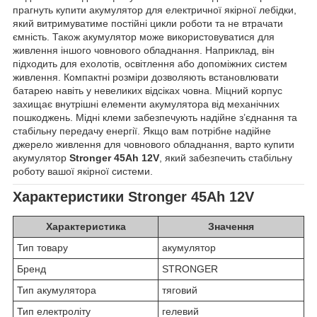
прагнуть купити акумулятор для електричної якірної лебідки,
який витримуватиме постійні цикли роботи та не втрачати
ємність. Також акумулятор може використовуватися для
живлення іншого човнового обладнання. Наприклад, він
підходить для ехолотів, освітлення або допоміжних систем
живлення. Компактні розміри дозволяють встановлювати
батарею навіть у невеликих відсіках човна. Міцний корпус
захищає внутрішні елементи акумулятора від механічних
пошкоджень. Мідні клеми забезпечують надійне з’єднання та
стабільну передачу енергії. Якщо вам потрібне надійне
джерело живлення для човнового обладнання, варто купити
акумулятор
Stronger 45Ah 12V
, який забезпечить стабільну
роботу вашої якірної системи.
Характеристики
Stronger 45Ah 12V
Характеристика
Значення
Тип товару
акумулятор
Бренд
STRONGER
Тип акумулятора
тяговий
Тип електроліту
гелевий