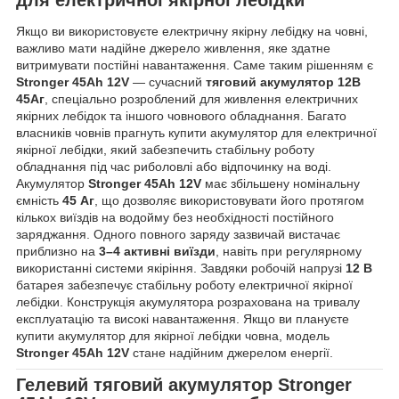
Якщо ви використовуєте електричну якірну лебідку на човні,
важливо мати надійне джерело живлення, яке здатне
витримувати постійні навантаження. Саме таким рішенням є
Stronger 45Ah 12V
— сучасний
тяговий акумулятор 12В
45Аг
, спеціально розроблений для живлення електричних
якірних лебідок та іншого човнового обладнання. Багато
власників човнів прагнуть купити акумулятор для електричної
якірної лебідки, який забезпечить стабільну роботу
обладнання під час риболовлі або відпочинку на воді.
Акумулятор
Stronger 45Ah 12V
має збільшену номінальну
ємність
45 Аг
, що дозволяє використовувати його протягом
кількох виїздів на водойму без необхідності постійного
заряджання. Одного повного заряду зазвичай вистачає
приблизно на
3–4 активні виїзди
, навіть при регулярному
використанні системи якіріння. Завдяки робочій напрузі
12 В
батарея забезпечує стабільну роботу електричної якірної
лебідки. Конструкція акумулятора розрахована на тривалу
експлуатацію та високі навантаження. Якщо ви плануєте
купити акумулятор для якірної лебідки човна, модель
Stronger 45Ah 12V
стане надійним джерелом енергії.
Гелевий тяговий акумулятор
Stronger