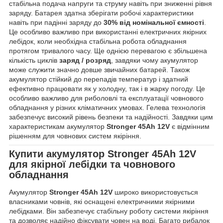
стабільна подача напруги та струму навіть при зниженні рівня
заряду. Батарея здатна зберігати робочі характеристики
навіть при падінні заряду до
30% від номінальної ємності
.
Це особливо важливо при використанні електричних якірних
лебідок, коли необхідна стабільна робота обладнання
протягом тривалого часу. Ще однією перевагою є збільшена
кількість циклів
заряд / розряд
, завдяки чому акумулятор
може служити значно довше звичайних батарей. Також
акумулятор стійкий до перепадів температур і здатний
ефективно працювати як у холодну, так і в жарку погоду. Це
особливо важливо для риболовлі та експлуатації човнового
обладнання у різних кліматичних умовах. Гелева технологія
забезпечує високий рівень безпеки та надійності. Завдяки цим
характеристикам акумулятор
Stronger 45Ah 12V
є відмінним
рішенням для човнових систем якіріння.
Купити акумулятор
Stronger 45Ah 12V
для якірної лебідки та човнового
обладнання
Акумулятор
Stronger 45Ah 12V
широко використовується
власниками човнів, які оснащені електричними якірними
лебідками. Він забезпечує стабільну роботу системи якіріння
та дозволяє надійно фіксувати човен на воді. Багато рибалок