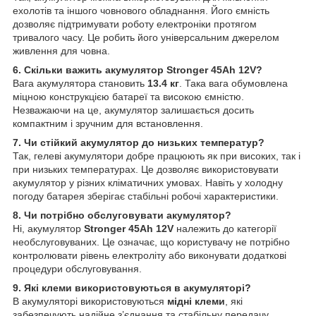
ехолотів та іншого човнового обладнання. Його ємність
дозволяє підтримувати роботу електроніки протягом
тривалого часу. Це робить його універсальним джерелом
живлення для човна.
6. Скільки важить акумулятор Stronger 45Ah 12V?
Вага акумулятора становить
13.4 кг
. Така вага обумовлена
міцною конструкцією батареї та високою ємністю.
Незважаючи на це, акумулятор залишається досить
компактним і зручним для встановлення.
7. Чи стійкий акумулятор до низьких температур?
Так, гелеві акумулятори добре працюють як при високих, так і
при низьких температурах. Це дозволяє використовувати
акумулятор у різних кліматичних умовах. Навіть у холодну
погоду батарея зберігає стабільні робочі характеристики.
8. Чи потрібно обслуговувати акумулятор?
Ні, акумулятор
Stronger 45Ah 12V
належить до категорії
необслуговуваних. Це означає, що користувачу не потрібно
контролювати рівень електроліту або виконувати додаткові
процедури обслуговування.
9. Які клеми використовуються в акумуляторі?
В акумуляторі використовуються
мідні клеми
, які
забезпечують надійне з’єднання та стабільну передачу