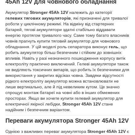
45Ah 12V
для човнового обладнання
Акумулятор
Stronger 45Ah 12V
належить до категорії
гелевих тягових акумуляторів
, які призначені для тривалої
роботи у циклічному режимі. На відміну від стартерних
батарей, тягові акумулятори здатні стабільно віддавати
енергію протягом тривалого часу. Саме тому багато власників
човнів прагнуть купити тяговий акумулятор для човнового
обладнання. У цій моделі роль сепаратора виконує
гель
, що
робить акумулятор більш безпечним і стійким до зовнішніх
впливів. Навіть у разі незначного пошкодження корпусу витік
електроліту практично виключений. Гелеві акумулятори також
не виділяють токсичних випарів, що робить їх безпечними для
використання у закритих відсіках човна. Завдяки відсутності
рідкого електроліту акумулятор можна встановлювати не
лише вертикально, але й під невеликим кутом. Це значно
спрощує монтаж батареї на човні або в інших обмежених
просторах. Якщо ви хочете купити гелевий акумулятор для
електричної якірної лебідки,
Stronger 45Ah 12V
стане
надійним і безпечним варіантом.
Переваги акумулятора
Stronger 45Ah 12V
Однією з важливих переваг акумулятора
Stronger 45Ah 12V
є