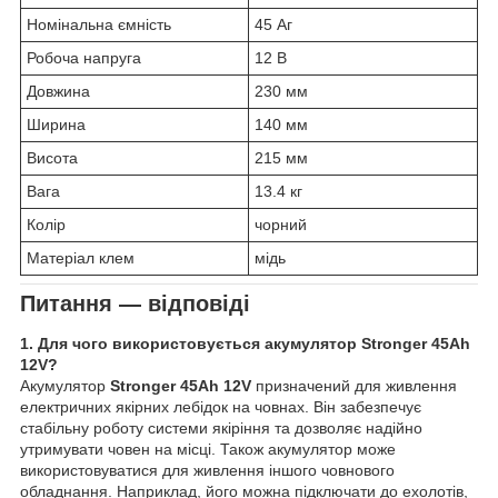
Номінальна ємність
45 Аг
Робоча напруга
12 В
Довжина
230 мм
Ширина
140 мм
Висота
215 мм
Вага
13.4 кг
Колір
чорний
Матеріал клем
мідь
Питання — відповіді
1. Для чого використовується акумулятор Stronger 45Ah
12V?
Акумулятор
Stronger 45Ah 12V
призначений для живлення
електричних якірних лебідок на човнах. Він забезпечує
стабільну роботу системи якіріння та дозволяє надійно
утримувати човен на місці. Також акумулятор може
використовуватися для живлення іншого човнового
обладнання. Наприклад, його можна підключати до ехолотів,