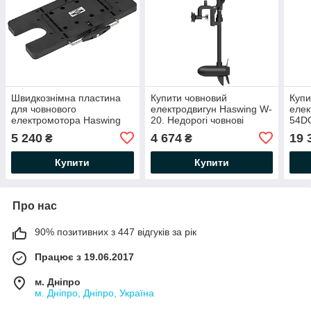
Швидкознімна пластина
Купити човновий
Купи
для човнового
електродвигун Haswing W-
елек
електромотора Haswing
20. Недорогі човнові
54DG
PJ-59927. Купити
електромотори Хасвинг
елек
5 240
4 674
19 
₴
₴
пластину для
W-20 для рибалки
човн
електродвигуна Хасвінг
Купити
Купити
Про нас
90% позитивних з 447 відгуків за рік
Працює з 19.06.2017
м. Дніпро
м. Дніпро, Дніпро, Україна