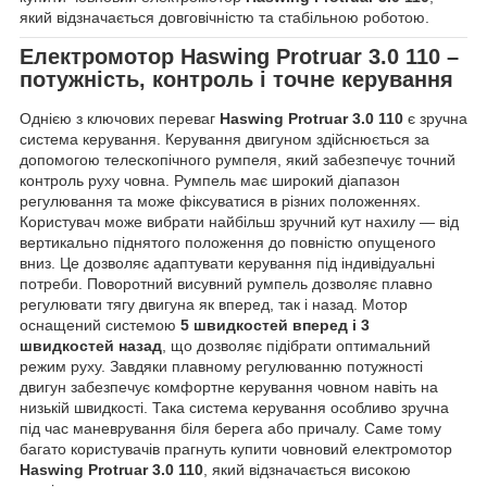
який відзначається довговічністю та стабільною роботою.
Електромотор
Haswing Protruar 3.0 110
–
потужність, контроль і точне керування
Однією з ключових переваг
Haswing Protruar 3.0 110
є зручна
система керування. Керування двигуном здійснюється за
допомогою телескопічного румпеля, який забезпечує точний
контроль руху човна. Румпель має широкий діапазон
регулювання та може фіксуватися в різних положеннях.
Користувач може вибрати найбільш зручний кут нахилу — від
вертикально піднятого положення до повністю опущеного
вниз. Це дозволяє адаптувати керування під індивідуальні
потреби. Поворотний висувний румпель дозволяє плавно
регулювати тягу двигуна як вперед, так і назад. Мотор
оснащений системою
5 швидкостей вперед і 3
швидкостей назад
, що дозволяє підібрати оптимальний
режим руху. Завдяки плавному регулюванню потужності
двигун забезпечує комфортне керування човном навіть на
низькій швидкості. Така система керування особливо зручна
під час маневрування біля берега або причалу. Саме тому
багато користувачів прагнуть купити човновий електромотор
Haswing Protruar 3.0 110
, який відзначається високою