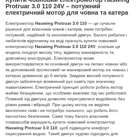
Protruar 3.0 110 24V
– потужний
електричний мотор для човна та катера
Електромотор
Haswing Protruar 3.0 110
— це сучасне
рішення для власників човнів і катерів, яким потрібен
потужний, надійний та економічний двигун. Багато рибалок і
любителів відпочинку на воді прагнуть купити човновий
електромотор
Haswing Protruar 3.0 110 24V
, оскільки ця
модель поєднує високу тягу, відмінну маневреність та
довговічну конструкцію. Електромотор може
використовуватися як основний двигун на легких човнах або
як допоміжний тролінговий чи маневровий мотор на човнах і
катерах довжиною до 6 метрів. Завдяки високій потужності
двигун забезпечує впевнений рух навіть при значному
навантаженні. Електричний принцип роботи робить мотор
майже безшумним, що особливо важливо під час риболовлі.
Плавний хід двигуна дозволяє пересуватися водоймою без
різких ривків і вібрацій. При цьому мотор не виділяє
вихлопних газів і не потребує пального, що робить його
екологічно безпечним. Саме тому багато власників
плавзасобів вирішують купити човновий електромотор
Haswing Protruar 3.0 110
, щоб підвищити комфорт
пересування водою. Такий двигун чудово підходить для