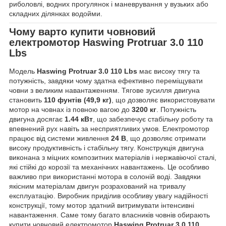
риболовлі, водних прогулянок і маневрування у вузьких або
складних ділянках водойми.
Чому варто купити човновий
електромотор
Haswing Protruar 3.0 110
Lbs
Модель
Haswing Protruar 3.0 110 Lbs
має високу тягу та
потужність, завдяки чому здатна ефективно переміщувати
човни з великим навантаженням. Тягове зусилля двигуна
становить
110 фунтів (49,9 кг)
, що дозволяє використовувати
мотор на човнах із повною вагою до
3200 кг
. Потужність
двигуна досягає
1.44 кВт
, що забезпечує стабільну роботу та
впевнений рух навіть за несприятливих умов. Електромотор
працює від системи живлення
24 В
, що дозволяє отримати
високу продуктивність і стабільну тягу. Конструкція двигуна
виконана з міцних композитних матеріалів і нержавіючої сталі,
які стійкі до корозії та механічних навантажень. Це особливо
важливо при використанні мотора в солоній воді. Завдяки
якісним матеріалам двигун розрахований на тривалу
експлуатацію. Виробник приділив особливу увагу надійності
конструкції, тому мотор здатний витримувати інтенсивні
навантаження. Саме тому багато власників човнів обирають
купити човновий електромотор
Haswing Protruar 3.0 110
,