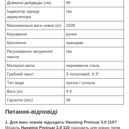
Довжина дейдвуда (см)
90
Індикатор заряду
так
акумулятора
Максимальна вага човна (кг)
3200
Керування
ручне
Кріплення
транцеве
Регулювання занурення
так
гвинта
Матеріал вала
нержавіюча сталь
Гребний гвинт
3-лопатевий, 9.3"
Тип води
прісна / солона
Вага (кг)
9.9
Гарантія (міс)
36
Питання-відповіді
1. Для яких човнів підходить Haswing Protruar 3.0 110?
Модель
Haswing Protruar 3.0 110
підходить для різних типів