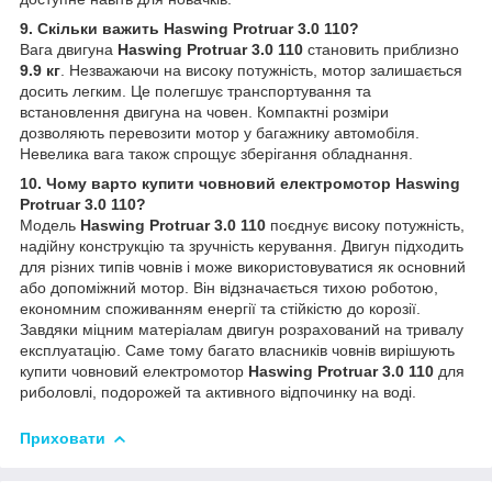
9. Скільки важить Haswing Protruar 3.0 110?
Вага двигуна
Haswing Protruar 3.0 110
становить приблизно
9.9 кг
. Незважаючи на високу потужність, мотор залишається
досить легким. Це полегшує транспортування та
встановлення двигуна на човен. Компактні розміри
дозволяють перевозити мотор у багажнику автомобіля.
Невелика вага також спрощує зберігання обладнання.
10. Чому варто купити човновий електромотор Haswing
Protruar 3.0 110?
Модель
Haswing Protruar 3.0 110
поєднує високу потужність,
надійну конструкцію та зручність керування. Двигун підходить
для різних типів човнів і може використовуватися як основний
або допоміжний мотор. Він відзначається тихою роботою,
економним споживанням енергії та стійкістю до корозії.
Завдяки міцним матеріалам двигун розрахований на тривалу
експлуатацію. Саме тому багато власників човнів вирішують
купити човновий електромотор
Haswing Protruar 3.0 110
для
риболовлі, подорожей та активного відпочинку на воді.
Приховати