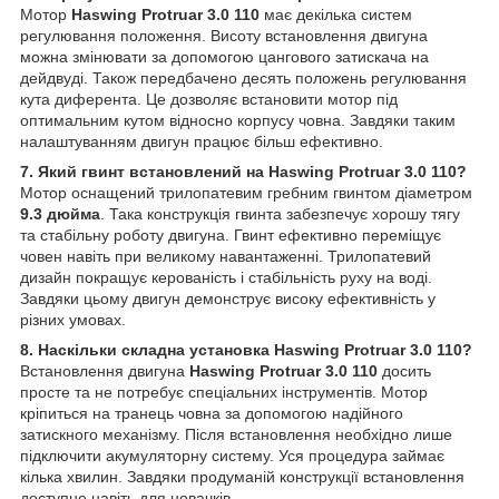
Мотор
Haswing Protruar 3.0 110
має декілька систем
регулювання положення. Висоту встановлення двигуна
можна змінювати за допомогою цангового затискача на
дейдвуді. Також передбачено десять положень регулювання
кута диферента. Це дозволяє встановити мотор під
оптимальним кутом відносно корпусу човна. Завдяки таким
налаштуванням двигун працює більш ефективно.
7. Який гвинт встановлений на Haswing Protruar 3.0 110?
Мотор оснащений трилопатевим гребним гвинтом діаметром
9.3 дюйма
. Така конструкція гвинта забезпечує хорошу тягу
та стабільну роботу двигуна. Гвинт ефективно переміщує
човен навіть при великому навантаженні. Трилопатевий
дизайн покращує керованість і стабільність руху на воді.
Завдяки цьому двигун демонструє високу ефективність у
різних умовах.
8. Наскільки складна установка Haswing Protruar 3.0 110?
Встановлення двигуна
Haswing Protruar 3.0 110
досить
просте та не потребує спеціальних інструментів. Мотор
кріпиться на транець човна за допомогою надійного
затискного механізму. Після встановлення необхідно лише
підключити акумуляторну систему. Уся процедура займає
кілька хвилин. Завдяки продуманій конструкції встановлення
доступне навіть для новачків.