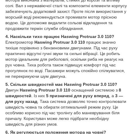
солі. Вал з нержавіючої сталі та композитні елементи корпусу
забезпечують додатковий захист. Проте після використання у
морській воді рекомендується промивати мотор прісною
водою. Це допоможе видалити сольові відкладення та
продовжити термін служби обладнання.
4. Наскільки тихо працює Haswing Protruar 3.0 110?
Електромотор
Haswing Protruar 3.0 110
працює значно
тихіше порівняно з бензиновими двигунами. Під час руху
практично відсутні гучні звуки та сильні вібрації. Це робить
мотор ідеальним для риболовлі, оскільки риба не реагує на
рух човна. Тиха робота також підвищує комфорт під час
прогулянок по воді. Пасажири можуть спокійно спілкуватися,
не перекрикуючи шум двигуна.
5. Скільки швидкостей має Haswing Protruar 3.0 110?
Двигун
Haswing Protruar 3.0 110
оснащений системою з
8
швидкостей
. Із них
5 призначені для руху вперед
, а
3 —
для руху назад
. Така система дозволяє точно контролювати
швидкість човна та обирати оптимальний режим руху. Це
особливо корисно під час тролінгу або маневрування біля
причалу. Користувач може легко підібрати необхідну
швидкість для різних умов.
6. Як регулюється положення мотора на човні?