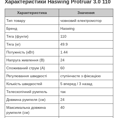
Характеристики
Haswing Protruar 3.0 110
Характеристика
Значення
Тип товару
човновий електромотор
Бренд
Haswing
Тяга (фунти)
110
Тяга (кг)
49.9
Потужність (кВт)
1.44
Напруга живлення (В)
24
Споживаний струм (А)
60
Регулювання швидкості
ступінчасте з фіксацією
Кількість швидкостей
5 вперед / 3 назад
Телескопічний румпель
так
Довжина румпеля (см)
24
Максимальна довжина
40
румпеля (см)