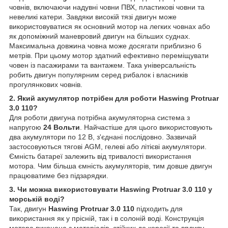
човнів, включаючи надувні човни ПВХ, пластикові човни та
невеликі катери. Завдяки високій тязі двигун може
використовуватися як основний мотор на легких човнах або
як допоміжний маневровий двигун на більших суднах.
Максимальна довжина човна може досягати приблизно 6
метрів. При цьому мотор здатний ефективно переміщувати
човен із пасажирами та вантажем. Така універсальність
робить двигун популярним серед рибалок і власників
прогулянкових човнів.
2. Який акумулятор потрібен для роботи Haswing Protruar
3.0 110?
Для роботи двигуна потрібна акумуляторна система з
напругою
24 Вольти
. Найчастіше для цього використовують
два акумулятори по 12 В, з'єднані послідовно. Зазвичай
застосовуються тягові AGM, гелеві або літієві акумулятори.
Ємність батареї залежить від тривалості використання
мотора. Чим більша ємність акумуляторів, тим довше двигун
працюватиме без підзарядки.
3. Чи можна використовувати Haswing Protruar 3.0 110 у
морській воді?
Так, двигун
Haswing Protruar 3.0 110
підходить для
використання як у прісній, так і в солоній воді. Конструкція
мотора виконана з матеріалів, стійких до корозії та впливу