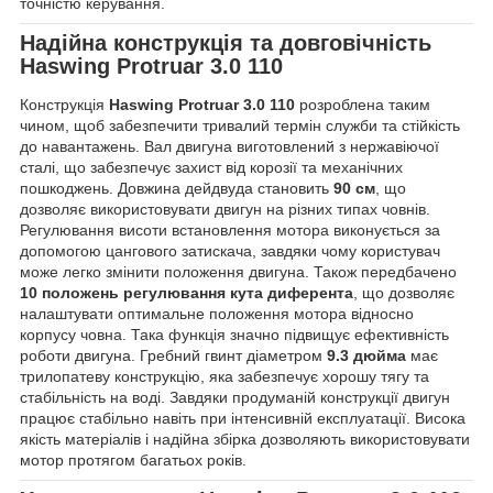
точністю керування.
Надійна конструкція та довговічність
Haswing Protruar 3.0 110
Конструкція
Haswing Protruar 3.0 110
розроблена таким
чином, щоб забезпечити тривалий термін служби та стійкість
до навантажень. Вал двигуна виготовлений з нержавіючої
сталі, що забезпечує захист від корозії та механічних
пошкоджень. Довжина дейдвуда становить
90 см
, що
дозволяє використовувати двигун на різних типах човнів.
Регулювання висоти встановлення мотора виконується за
допомогою цангового затискача, завдяки чому користувач
може легко змінити положення двигуна. Також передбачено
10 положень регулювання кута диферента
, що дозволяє
налаштувати оптимальне положення мотора відносно
корпусу човна. Така функція значно підвищує ефективність
роботи двигуна. Гребний гвинт діаметром
9.3 дюйма
має
трилопатеву конструкцію, яка забезпечує хорошу тягу та
стабільність на воді. Завдяки продуманій конструкції двигун
працює стабільно навіть при інтенсивній експлуатації. Висока
якість матеріалів і надійна збірка дозволяють використовувати
мотор протягом багатьох років.