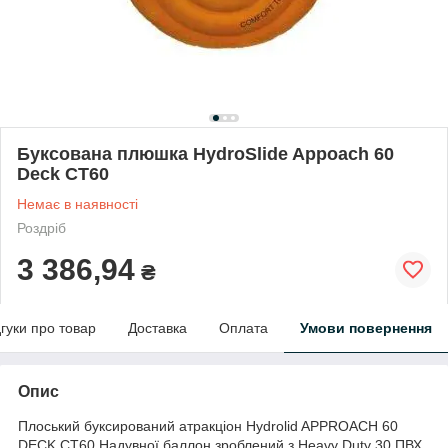
Буксована плюшка HydroSlide Appoach 60
Deck CT60
Немає в наявності
Роздріб
3 386,94
₴
дгуки про товар
Доставка
Оплата
Умови повернення
Опис
Плоський буксирований атракціон Hydrolid APPROACH 60
DECK CT60 Надувної баллон зроблений з Heavy Duty 30 ПВХ,