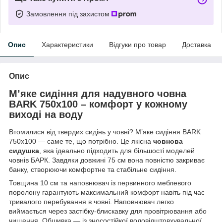
Замовлення під захистом
Опис
Характеристики
Відгуки про товар
Доставка
Опис
М’яке сидіння для надувного човна
BARK 750x100 – комфорт у кожному
виході на воду
Втомилися від твердих сидінь у човні? М’яке сидіння BARK
750x100 — саме те, що потрібно. Це якісна
човнова
сидушка
, яка ідеально підходить для більшості моделей
човнів БАРК. Завдяки довжині 75 см вона повністю закриває
банку, створюючи комфортне та стабільне сидіння.
Товщина 10 см та наповнювач із первинного меблевого
поролону гарантують максимальний комфорт навіть під час
тривалого перебування в човні. Наповнювач легко
виймається через застібку-блискавку для провітрювання або
чищення. Обшивка — із зносостійкої водовідштовхувальної