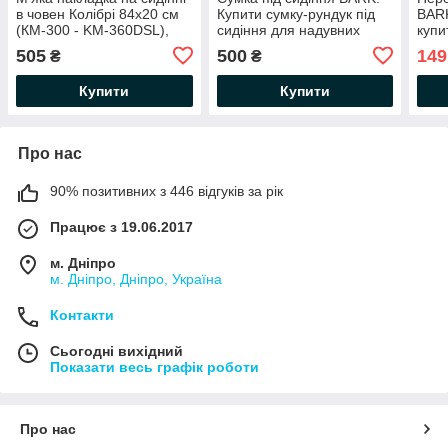
в човен Колібрі 84х20 см
Купити сумку-рундук під
BARK
(КМ-300 - KM-360DSL),
сидіння для надувних
купи
колір чорний
човнів ПВХ Барк
клап
505
500
149
₴
₴
нака
Купити
Купити
Про нас
90% позитивних з 446 відгуків за рік
Працює з 19.06.2017
м. Дніпро
м. Дніпро, Дніпро, Україна
Контакти
Сьогодні вихідний
Показати весь графік роботи
Про нас