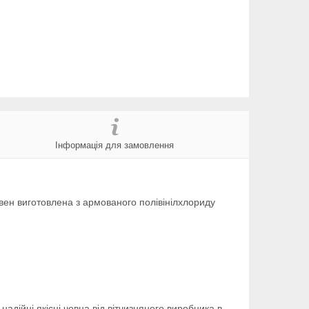
Інформація для замовлення
вен виготовлена з армованого полівінілхлориду
адійні якісні човна від вітчизняного виробника в