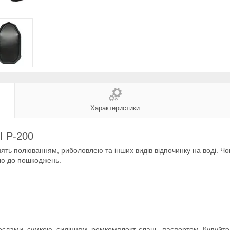
Характеристики
I P-200
ть полюванням, риболовлею та інших видів відпочинку на воді. Чо
стю до пошкоджень.
слами, сумкою, сидінням, ремкомплект, слань, паспортом. Купуйте н