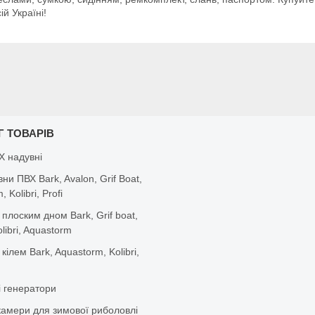
й Україні!
Г ТОВАРІВ
Х надувні
вни ПВХ Bark, Avalon, Grif Boat,
 Kolibri, Profi
 плоским дном Bark, Grif boat,
olibri, Aquastorm
 кілем Bark, Aquastorm, Kolibri,
і генератори
камери для зимової риболовлі