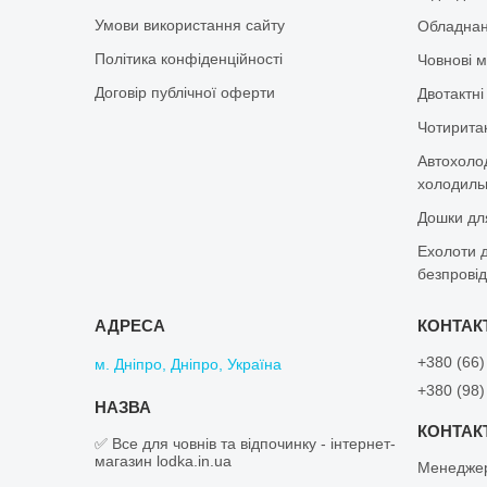
Умови використання сайту
Обладнан
Політика конфіденційності
Човнові м
Договір публічної оферти
Двотактні
Чотиритак
Автохоло
холодильн
Дошки дл
Ехолоти д
безпровід
+380 (66)
м. Дніпро, Дніпро, Україна
+380 (98)
✅ Все для човнів та відпочинку - інтернет-
магазин lodka.in.ua
Менеджер