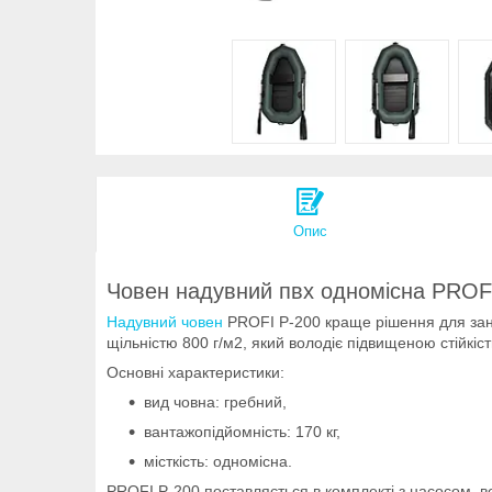
Опис
Човен надувний пвх одномісна PROF
Надувний човен
PROFI P-200 краще рішення для заня
щільністю 800 г/м2, який володіє підвищеною стійкі
Основні характеристики:
вид човна: гребний,
вантажопідйомність: 170 кг,
місткість: одномісна.
PROFI P-200 поставляється в комплекті з насосом, ве