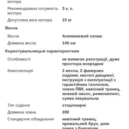
мотора
Рекомендована потужність
3 к. с.
мотора
Допустима вага мотора
15 кг
Весла
Весла
Алюмінієвий сплав
Довжина весла
140 см
Користувальницькі характеристики
Особливості
не вимагає реєстрації, дуже
простора всередині
Комплектація
2 весла, 2 фанерних
сидіння, настил дніщевої,
інструкція з експлуатації з
гарантійним таллоном,
човен ПВХ, навісний транец,
ножний насос, ремкомплект,
сумка пакувальна
Тип сидіння
стаціонарні
Довжина човна
280
Стандартне обладнання
навісний транец,
привальний брус, рим-
ручка з буксиром