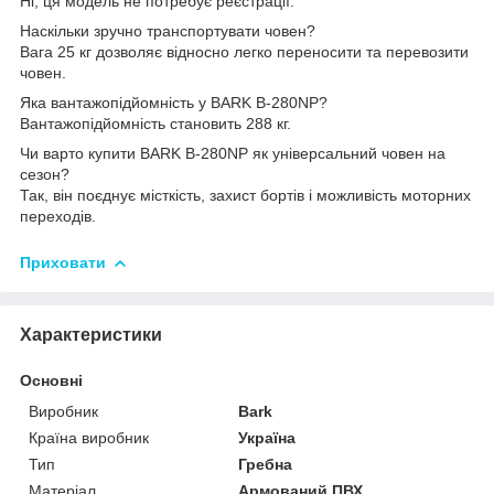
Ні, ця модель не потребує реєстрації.
Наскільки зручно транспортувати човен?
Вага 25 кг дозволяє відносно легко переносити та перевозити
човен.
Яка вантажопідйомність у BARK B-280NP?
Вантажопідйомність становить 288 кг.
Чи варто купити BARK B-280NP як універсальний човен на
сезон?
Так, він поєднує місткість, захист бортів і можливість моторних
переходів.
Приховати
Характеристики
Основні
Виробник
Bark
Країна виробник
Україна
Тип
Гребна
Матеріал
Армований ПВХ