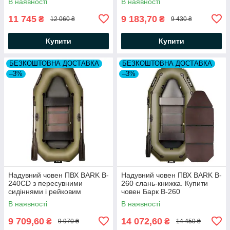
В наявності
В наявності
11 745
9 183,70
₴
₴
12 060 ₴
9 430 ₴
Купити
Купити
БЕЗКОШТОВНА ДОСТАВКА
БЕЗКОШТОВНА ДОСТАВКА
–3%
–3%
Надувний човен ПВХ BARK B-
Надувний човен ПВХ BARK B-
240СD з пересувними
260 слань-книжка. Купити
сидіннями і рейковим
човен Барк В-260
настилом. Купити човен Барк
В наявності
В наявності
В-240
9 709,60
14 072,60
₴
₴
9 970 ₴
14 450 ₴