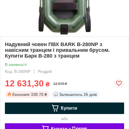
Надувний човен ПВХ BARK B-280NP з
навісним транцем і привальним брусом.
Купити Барк В-280 з транцем
В наявності
Код: B-280NP
Роздріб
12 631,30
₴
12 970 ₴
Економія
338.70 ₴
Залишилось
26 днів
Купити
або
Купити з