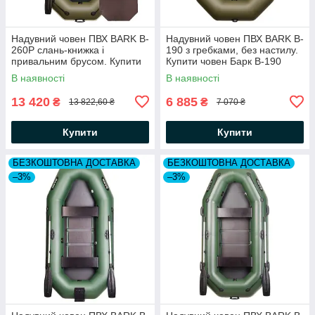
Надувний човен ПВХ BARK B-
Надувний човен ПВХ BARK B-
260P слань-книжка і
190 з гребками, без настилу.
привальним брусом. Купити
Купити човен Барк В-190
човен Барк В-260
В наявності
В наявності
13 420
6 885
₴
₴
13 822,60 ₴
7 070 ₴
Купити
Купити
БЕЗКОШТОВНА ДОСТАВКА
БЕЗКОШТОВНА ДОСТАВКА
–3%
–3%