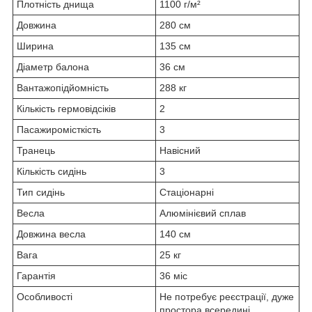
Плотність днища
1100 г/м²
Довжина
280 см
Ширина
135 см
Діаметр балона
36 см
Вантажопідйомність
288 кг
Кількість гермовідсіків
2
Пасажиромісткість
3
Транець
Навісний
Кількість сидінь
3
Тип сидінь
Стаціонарні
Весла
Алюмінієвий сплав
Довжина весла
140 см
Вага
25 кг
Гарантія
36 міс
Особливості
Не потребує реєстрації, дуже
простора всередині