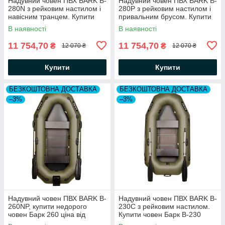
Надувний човен ПВХ BARK B-
Надувний човен ПВХ BARK B-
280N з рейковим настилом і
280P з рейковим настилом і
навісним транцем. Купити
привальним брусом. Купити
Барк В-280 з транцем
човен Барк В-280
В наявності
В наявності
11 754,70
11 754,70
₴
₴
12 070 ₴
12 070 ₴
Купити
Купити
БЕЗКОШТОВНА ДОСТАВКА
БЕЗКОШТОВНА ДОСТАВКА
–3%
–3%
Надувний човен ПВХ BARK B-
Надувний човен ПВХ BARK B-
260NP, купити недорого
230C з рейковим настилом.
човен Барк 260 ціна від
Купити човен Барк В-230
заводу, гумові човни двомісні