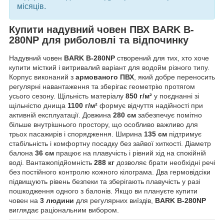
місяців.
Купити надувний човен ПВХ BARK B-
280NP для риболовлі та відпочинку
Надувний човен
BARK B-280NP
створений для тих, хто хоче
купити місткий і витривалий варіант для водойм різного типу.
Корпус виконаний з
армованого ПВХ
, який добре переносить
регулярні навантаження та зберігає геометрію протягом
усього сезону. Щільність матеріалу
850 г/м²
у поєднанні зі
щільністю днища
1100 г/м²
формує відчуття надійності при
активній експлуатації. Довжина
280 см
забезпечує помітно
більше внутрішнього простору, що особливо важливо для
трьох пасажирів і спорядження. Ширина
135 см
підтримує
стабільність і комфортну посадку без зайвої хиткості. Діаметр
балона
36 см
працює на плавучість і рівний хід на спокійній
воді. Вантажопідйомність
288 кг
дозволяє брати необхідні речі
без постійного контролю кожного кілограма. Два гермовідсіки
підвищують рівень безпеки та зберігають плавучість у разі
пошкодження одного з балонів. Якщо ви плануєте купити
човен на
3 людини
для регулярних виїздів,
BARK B-280NP
виглядає раціональним вибором.