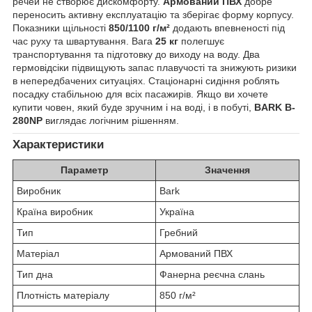
речей не створює дискомфорту.
Армований ПВХ
добре
переносить активну експлуатацію та зберігає форму корпусу.
Показники щільності
850/1100 г/м²
додають впевненості під
час руху та швартування. Вага
25 кг
полегшує
транспортування та підготовку до виходу на воду. Два
гермовідсіки підвищують запас плавучості та знижують ризики
в непередбачених ситуаціях. Стаціонарні сидіння роблять
посадку стабільною для всіх пасажирів. Якщо ви хочете
купити човен, який буде зручним і на воді, і в побуті,
BARK B-
280NP
виглядає логічним рішенням.
Характеристики
Параметр
Значення
Виробник
Bark
Країна виробник
Україна
Тип
Гребний
Матеріал
Армований ПВХ
Тип дна
Фанерна реєчна слань
Плотність матеріалу
850 г/м²