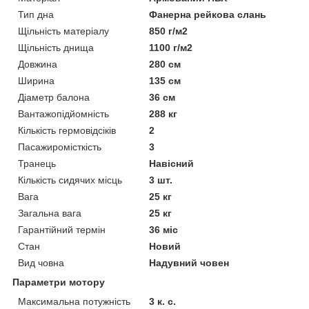
Тип дна
Фанерна рейкова слань
Щільність матеріалу
850 г/м2
Щільність днища
1100 г/м2
Довжина
280 см
Ширина
135 см
Діаметр балона
36 см
Вантажопідйомність
288 кг
Кількість гермовідсіків
2
Пасажиромісткість
3
Транець
Навісний
Кількість сидячих місць
3 шт.
Вага
25 кг
Загальна вага
25 кг
Гарантійний термін
36 міс
Стан
Новий
Вид човна
Надувний човен
Параметри мотору
Максимальна потужність
3 к. с.