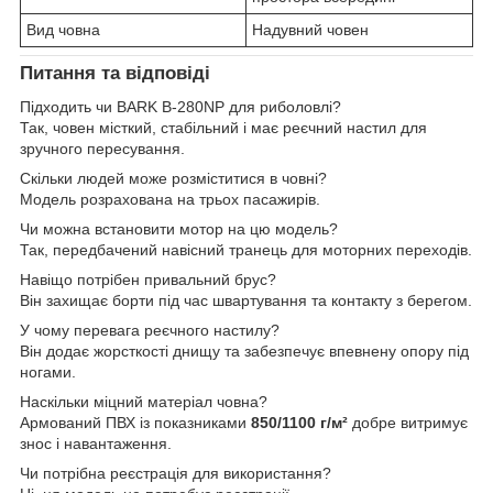
Вид човна
Надувний човен
Питання та відповіді
Підходить чи BARK B-280NP для риболовлі?
Так, човен місткий, стабільний і має реєчний настил для
зручного пересування.
Скільки людей може розміститися в човні?
Модель розрахована на трьох пасажирів.
Чи можна встановити мотор на цю модель?
Так, передбачений навісний транець для моторних переходів.
Навіщо потрібен привальний брус?
Він захищає борти під час швартування та контакту з берегом.
У чому перевага реєчного настилу?
Він додає жорсткості днищу та забезпечує впевнену опору під
ногами.
Наскільки міцний матеріал човна?
Армований ПВХ із показниками
850/1100 г/м²
добре витримує
знос і навантаження.
Чи потрібна реєстрація для використання?