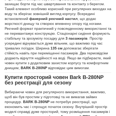
захищає борти під час швартування та контакту з берегом.
Такий елемент особливо корисний при регулярних виходах на
воду та зберігає зовнішній вигляд корпусу. Всередині
встановлений
фанерний реєчний настил
, що додає
жорсткості днищу та створює впевнену опору під ногами.
Реєчний формат практичний у повсякденному використанні та
не перевантажує конструкцію. Стаціонарні сидіння формують
стабільну та зрозумілу посадку для
3 пасажирів
. Простір
усередині відчувається дуже вільним, що важливо під час
тривалих поїздок. Ширина
135 см
допомагає зберігати
стійкість навіть при переміщенні пасажирів. Два гермовідсіки
додають відчуття надійності на воді. Якщо ви підбираєте, який
човен купити з додатковим захистом корпусу та комфортним
днищем,
BARK B-280NP
відповідає цим вимогам.
Купити просторий човен Bark B-280NP
без реєстрації для сезону
Вибираючи човен для регулярного використання, важливо,
щоб він був простим у підготовці та не вимагав зайвих
процедур.
BARK B-280NP
не потребує реєстрації, що
економить час і спрощує початок сезону. Внутрішній простір
моделі справді дуже просторий, тому розміщення пасажирів і