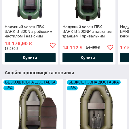
Надувний човен ПВХ
Надувний човен ПВХ
Наду
BARK B-300N з рейковим
BARK B-300NP з навісним
BAR
настилом і навісним
транцем і привальним
книж
транцем. Купити Барк
брусом. Купити Барк
пере
13 176,90
₴
В-300 з транцем
В-300 з транцем
Барк
14 112
17 
₴
14 490 ₴
13 530 ₴
Купити
Купити
Акційні пропозиції та новинки
БЕЗКОШТОВНА ДОСТАВКА
БЕЗКОШТОВНА ДОСТАВКА
–3%
–3%