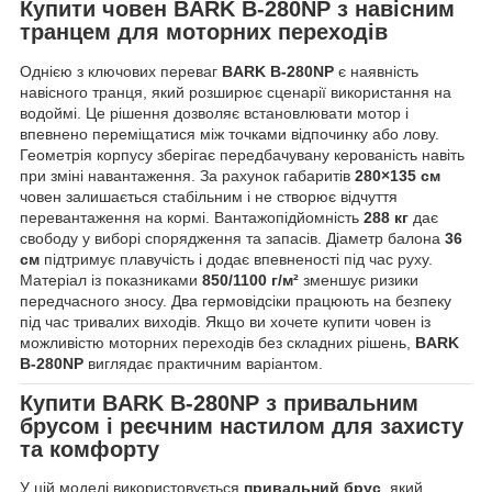
Купити човен BARK B-280NP з навісним
транцем для моторних переходів
Однією з ключових переваг
BARK B-280NP
є наявність
навісного транця, який розширює сценарії використання на
водоймі. Це рішення дозволяє встановлювати мотор і
впевнено переміщатися між точками відпочинку або лову.
Геометрія корпусу зберігає передбачувану керованість навіть
при зміні навантаження. За рахунок габаритів
280×135 см
човен залишається стабільним і не створює відчуття
перевантаження на кормі. Вантажопідйомність
288 кг
дає
свободу у виборі спорядження та запасів. Діаметр балона
36
см
підтримує плавучість і додає впевненості під час руху.
Матеріал із показниками
850/1100 г/м²
зменшує ризики
передчасного зносу. Два гермовідсіки працюють на безпеку
під час тривалих виходів. Якщо ви хочете купити човен із
можливістю моторних переходів без складних рішень,
BARK
B-280NP
виглядає практичним варіантом.
Купити BARK B-280NP з привальним
брусом і реєчним настилом для захисту
та комфорту
У цій моделі використовується
привальний брус
, який