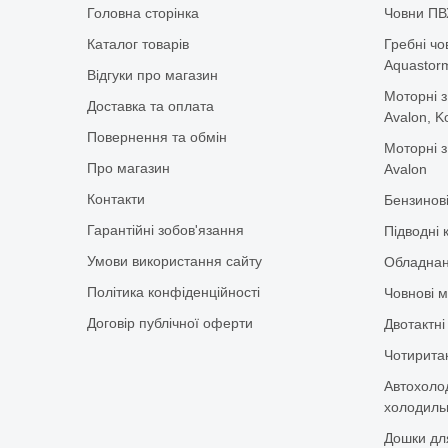
Головна сторінка
Човни ПВ
Каталог товарів
Гребні чо
Aquastorm,
Відгуки про магазин
Моторні з
Доставка та оплата
Avalon, K
Повернення та обмін
Моторні з
Про магазин
Avalon
Контакти
Бензинов
Гарантійні зобов'язання
Підводні 
Умови використання сайту
Обладнан
Політика конфіденційності
Човнові м
Договір публічної оферти
Двотактні
Чотиритак
Автохоло
холодильн
Дошки дл