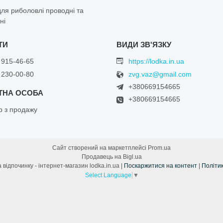
ля риболовлі проводні та
ні
 915-46-65
https://lodka.in.ua
 230-00-80
zvg.vaz@gmail.com
+380669154665
+380669154665
 з продажу
Сайт створений на маркетплейсі
Prom.ua
Продавець на Bigl.ua
✅ Все для човнів та відпочинку - інтернет-магазин lodka.in.ua |
Поскаржитися на контент
|
Політик
Select Language
▼