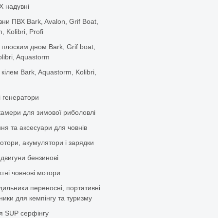
Х надувні
вни ПВХ Bark, Avalon, Grif Boat,
 Kolibri, Profi
 плоским дном Bark, Grif boat,
olibri, Aquastorm
 кілем Bark, Aquastorm, Kolibri,
і генератори
камери для зимової риболовлі
ня та аксесуари для човнів
отори, акумулятори і зарядки
 двигуни бензинові
тні човнові мотори
дильники переносні, портативні
ики для кемпінгу та туризму
я SUP серфінгу