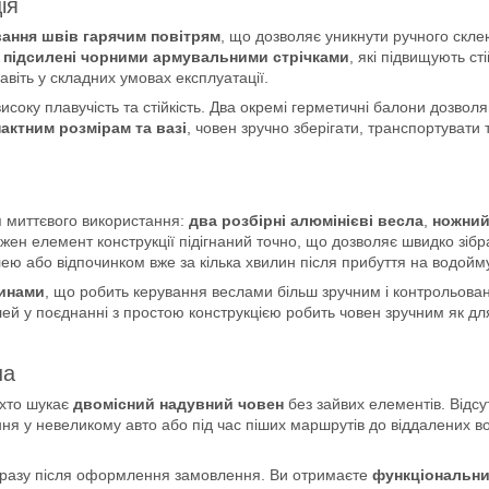
ія
ання швів гарячим повітрям
, що дозволяє уникнути ручного скле
о
підсилені чорними армувальними стрічками
, які підвищують с
авіть у складних умовах експлуатації.
исоку плавучість та стійкість. Два окремі герметичні балони дозвол
актним розмірам та вазі
, човен зручно зберігати, транспортувати 
я миттєвого використання:
два розбірні алюмінієві весла
,
ножний
ожен елемент конструкції підігнаний точно, що дозволяє швидко зібр
ю або відпочинком вже за кілька хвилин після прибуття на водойму
инами
, що робить керування веслами більш зручним і контрольова
лей у поєднанні з простою конструкцією робить човен зручним як для 
на
 хто шукає
двомісний надувний човен
без зайвих елементів. Відсу
ня у невеликому авто або під час піших маршрутів до віддалених 
 одразу після оформлення замовлення. Ви отримаєте
функціональни