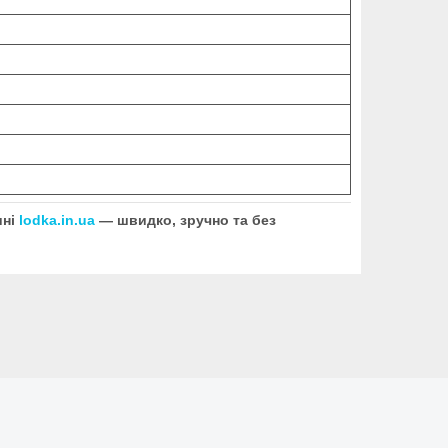
ині
lodka.in.ua
— швидко, зручно та без