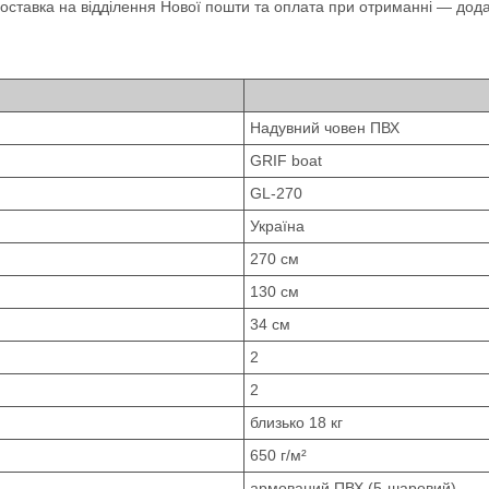
оставка на відділення Нової пошти та оплата при отриманні — дода
Надувний човен ПВХ
GRIF boat
GL-270
Україна
270 см
130 см
34 см
2
2
близько 18 кг
650 г/м²
армований ПВХ (5-шаровий)