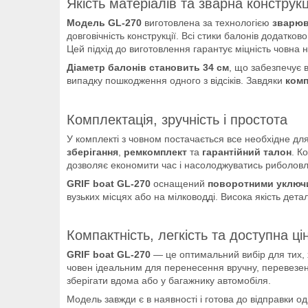
Якість матеріалів та зварна конструкц
Модель GL-270
виготовлена за технологією
зварюв
довговічність конструкції. Всі стики балонів додатков
Цей підхід до виготовлення гарантує міцність човна н
Діаметр балонів становить 34 см
, що забезпечує в
випадку пошкодження одного з відсіків. Завдяки
комп
Комплектація, зручність і простота
У комплекті з човном постачається все необхідне дл
зберігання
,
ремкомплект
та
гарантійний талон
. К
дозволяє економити час і насолоджуватись риболовле
GRIF boat GL-270
оснащений
поворотними уключ
вузьких місцях або на мілководді. Висока якість дета
Компактність, легкість та доступна ці
GRIF boat GL-270
— це оптимальний вибір для тих,
човен ідеальним для перенесення вручну, перевезен
зберігати вдома або у багажнику автомобіля.
Модель завжди є в наявності і готова до відправки