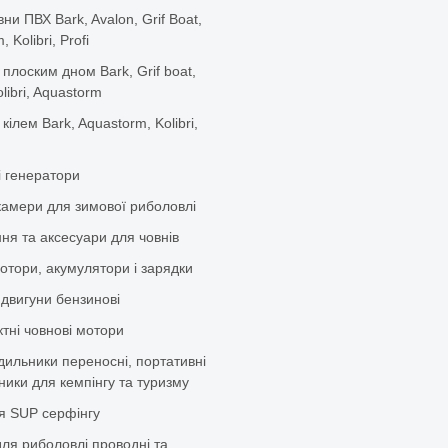
вни ПВХ Bark, Avalon, Grif Boat,
 Kolibri, Profi
 плоским дном Bark, Grif boat,
olibri, Aquastorm
 кілем Bark, Aquastorm, Kolibri,
і генератори
камери для зимової риболовлі
ня та аксесуари для човнів
отори, акумулятори і зарядки
 двигуни бензинові
тні човнові мотори
дильники переносні, портативні
ики для кемпінгу та туризму
я SUP серфінгу
ля риболовлі проводні та