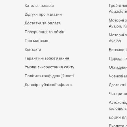
Каталог товарів
Гребні чо
Aquastorm,
Відгуки про магазин
Моторні з
Доставка та оплата
Avalon, K
Повернення та обмін
Моторні з
Про магазин
Avalon
Контакти
Бензинов
Гарантійні зобов'язання
Підводні 
Умови використання сайту
Обладнан
Політика конфіденційності
Човнові м
Договір публічної оферти
Двотактні
Чотиритак
Автохоло
холодильн
Дошки дл
Ехолоти д