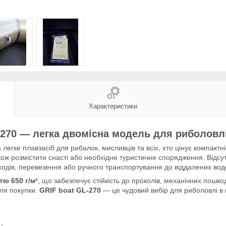
Характеристики
270 — легка двомісна модель для риболовлі
легке плавзасіб для рибалок, мисливців та всіх, хто цінує компактні
ож розмістити снасті або необхідне туристичне спорядження. Відсут
ходів, перевезення або ручного транспортування до віддалених вод
ю 650 г/м²
, що забезпечує стійкість до проколів, механічних пошк
сля покупки.
GRIF boat GL-270
— це чудовий вибір для риболовлі в 