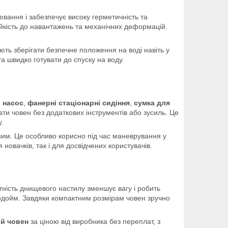
ювання і забезпечує високу герметичність та
тійкість до навантажень та механічних деформацій.
яють зберігати безпечне положення на воді навіть у
та швидко готувати до спуску на воду.
 насос
,
фанерні стаціонарні сидіння
,
сумка для
ати човен без додаткових інструментів або зусиль. Це
.
ним. Це особливо корисно під час маневрування у
новачків, так і для досвідчених користувачів.
тність днищевого настилу зменшує вагу і робить
водойм. Завдяки компактним розмірам човен зручно
й човен
за ціною від виробника без переплат, з